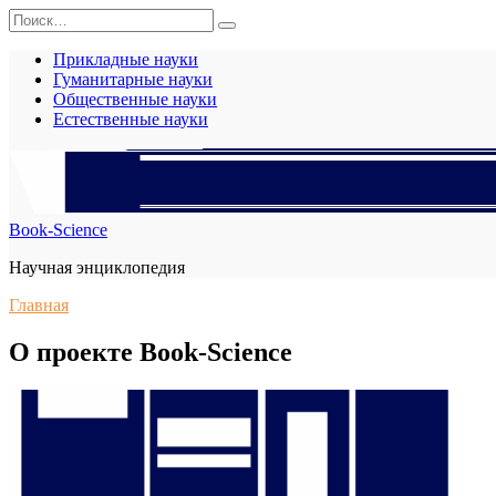
Перейти
Search
к
for:
содержанию
Прикладные науки
Гуманитарные науки
Общественные науки
Естественные науки
Book-Science
Научная энциклопедия
Главная
О проекте Book-Science