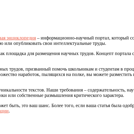
ная энциклопедия
– информационно-научный портал, который со
ю или опубликовать свои интеллектуальные труды.
как площадка для размещения научных трудов. Концепт портала с
ных трудов, призванный помочь школьникам и студентам в процес
ножество наработок, пылящихся на полке, вы можете разместить 
уникальности текстов. Наши требования – содержательность, нау
ики или собственные размышления критического характера.
ет быть, это ваш шанс. Более того, если ваша статья была одоб
ации
.