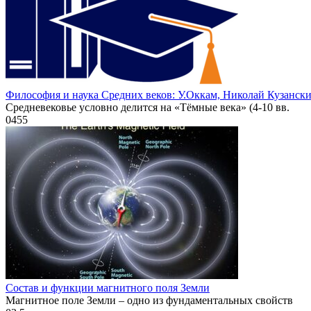
Философия и наука Средних веков: У.Оккам, Николай Кузанск
Средневековье условно делится на «Тёмные века» (4-10 вв.
0
455
Состав и функции магнитного поля Земли
Магнитное поле Земли – одно из фундаментальных свойств