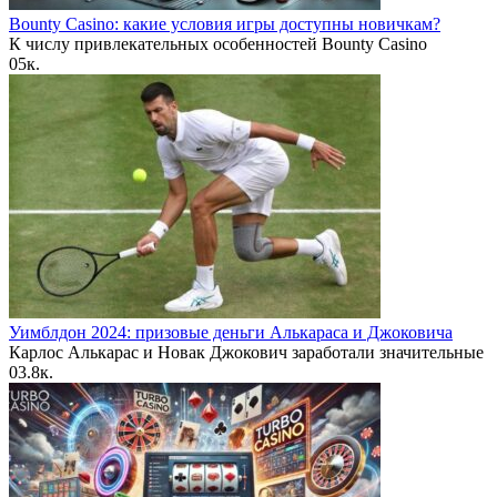
Bounty Casino: какие условия игры доступны новичкам?
К числу привлекательных особенностей Bounty Casino
0
5к.
Уимблдон 2024: призовые деньги Алькараса и Джоковича
Карлос Алькарас и Новак Джокович заработали значительные
0
3.8к.