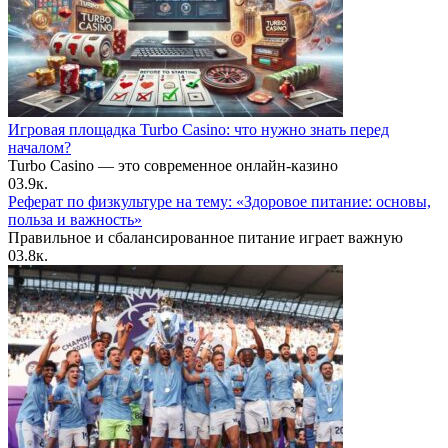
Игровая площадка Turbo Casino: что нужно знать перед
началом?
Turbo Casino — это современное онлайн-казино
0
3.9к.
Реферат по физкультуре на тему: «Здоровое питание: основы,
польза и важность»
Правильное и сбалансированное питание играет важную
0
3.8к.