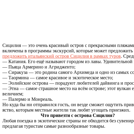
Сицилия — это очень красивый остров с прекрасными пляжам
включены в программы экскурсий, которые может предложить
предложить
итальянский остров Сицилия в рамках туров
. Сре
— Катания. Его ещё называют городом из лавы. Удивительной 
— Пьяца Армерино и Агридженто;
— Сиракуза — это родина самого Архимеда и одно из самых со
— Таормина — самое красивое и экзотическое место;
— Эолийские острова — порадуют любителей дайвинга и прос
— Этна — самое страшное место на всём острове; этот вулкан е
величием;
— Палермо и Монреаль.
Но куда бы ни отправился гость, он везде сможет ощутить пр
яство, которым местные жители так любят угощать приезжих.
Что привезти с острова Сицилия?
Любая поездка в экзотические страны не обходится без сувен
предлагая туристам самые разнообразные товары.