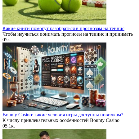
Какие книги помогут разобраться в прогнозам на теннис
Чтобы научиться понимать прогнозы на теннис и принимать
0
5к.
Bounty Casino: какие условия игры доступны новичкам?
К числу привлекательных особенностей Bounty Casino
0
5.1к.