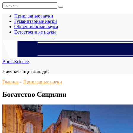
Перейти
Search
к
for:
содержанию
Прикладные науки
Гуманитарные науки
Общественные науки
Естественные науки
Book-Science
Научная энциклопедия
Главная
»
Прикладные науки
Богатство Сицилии