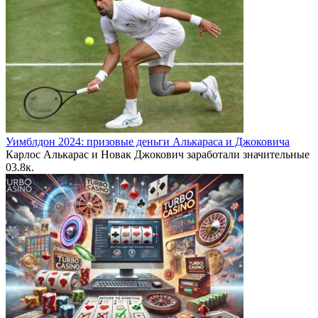
Уимблдон 2024: призовые деньги Алькараса и Джоковича
Карлос Алькарас и Новак Джокович заработали значительные
0
3.8к.