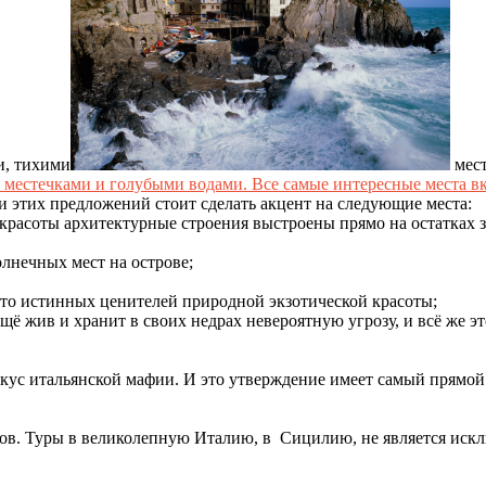
и, тихими
мест
местечками и голубыми водами. Все самые интересные места в
ди этих предложений стоит сделать акцент на следующие места:
красоты архитектурные строения выстроены прямо на остатках 
лнечных мест на острове;
то истинных ценителей природной экзотической красоты;
щё жив и хранит в своих недрах невероятную угрозу, и всё же эт
ивкус итальянской мафии. И это утверждение имеет самый прямо
иров. Туры в великолепную Италию, в Сицилию, не является ис