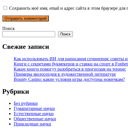
Сохранить моё имя, email и адрес сайта в этом браузере д
Поиск
Поиск
Свежие записи
Как использовать ИИ для написания сочинения: советы 
Книги с секретами букмекеров и ставки на спорт в Fonbet
Какие книги помогут разобраться в прогнозам на теннис
Примеры милосердия в художественной литературе
Bounty Casino: какие условия игры доступны новичкам?
Рубрики
Без рубрики
Гуманитарные науки
Естественные науки
Общественные науки
Прикладные науки