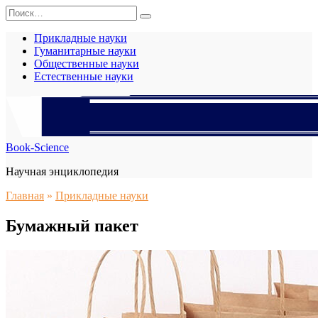
Перейти
Search
к
for:
содержанию
Прикладные науки
Гуманитарные науки
Общественные науки
Естественные науки
Book-Science
Научная энциклопедия
Главная
»
Прикладные науки
Бумажный пакет