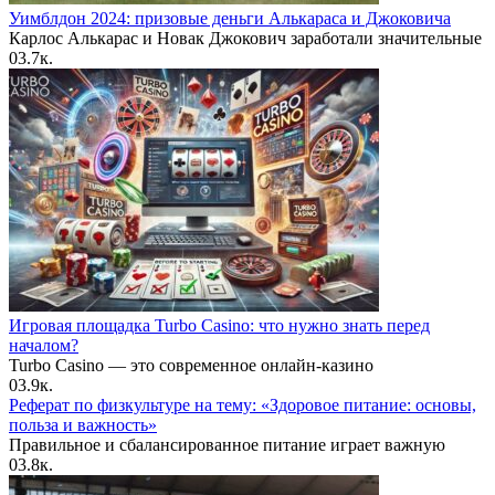
Уимблдон 2024: призовые деньги Алькараса и Джоковича
Карлос Алькарас и Новак Джокович заработали значительные
0
3.7к.
Игровая площадка Turbo Casino: что нужно знать перед
началом?
Turbo Casino — это современное онлайн-казино
0
3.9к.
Реферат по физкультуре на тему: «Здоровое питание: основы,
польза и важность»
Правильное и сбалансированное питание играет важную
0
3.8к.