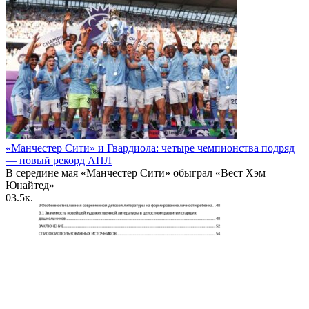
«Манчестер Сити» и Гвардиола: четыре чемпионства подряд
— новый рекорд АПЛ
В середине мая «Манчестер Сити» обыграл «Вест Хэм
Юнайтед»
0
3.5к.