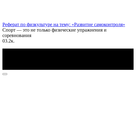
Реферат по физкультуре на тему: «Развитие самоконтроля»
Спорт — это не только физические упражнения и
соревнования
0
3.2к.
По всем вопросам пишите на почту: info@otvetin.ru
© 2026 Все права защищены. Копирование материалов
допускается только с разрешения правообладателя.