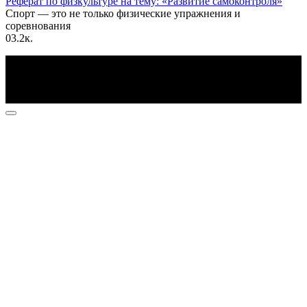
Реферат по физкультуре на тему: «Развитие самоконтроля»
Спорт — это не только физические упражнения и
соревнования
0
3.2к.
По всем вопросам пишите на почту: info@otvetin.ru
© 2026 Все права защищены. Копирование материалов
допускается только с разрешения правообладателя.