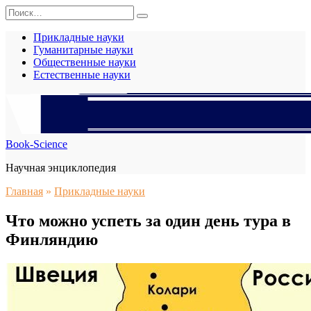
Перейти
Search
к
for:
содержанию
Прикладные науки
Гуманитарные науки
Общественные науки
Естественные науки
Book-Science
Научная энциклопедия
Главная
»
Прикладные науки
Что можно успеть за один день тура в
Финляндию