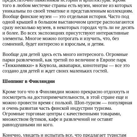
того в любом местечке страны есть музеи, многие из которых
уникальны по своей тематике и представленным коллекциям.
Вообще финские музеи — это отдельная история. Часто под
одной крышей в большом выставочном центре располагаются
сразу несколько музеев, в некоторых городах чуть ли не десять
и более. Во всех экспозициях присутствуют интерактивные
элементы. Многое можно потрогать и изучить, что, без
сомнений, будет интересно и взрослым, и детям.
Вообще для детей здесь есть много интересного. Огромные
парки развлечений, как третий по величине в Европе парк
«Тюккимякки» в Коувола, аквапарки, кинотеатры — все это
создано для детей и ждет своих маленьких гостей.
Шоппинг в Финляндии
Кроме того что в Финляндии можно прекрасно отдохнуть и
посмотреть на достопримечательности, в этой стране еще и
можно провести время с пользой. Шоп-туризм — популярная
и очень развитая часть финской индустрии туризма.
Огромные торговые центры с качественными товарами,
множеством бутиков, кафе и развлечений не оставят
равнодушными ни кого.
Конечно, увидеть и испытать все, что предлагает туристам