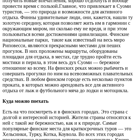
получить новые впечатления, хорошо отдохнуть и вообще
провести время с пользой.Главное, что привлекает в Суоми
туристов, — это природа и возможности для активного
отдыха. Финны удивительные люди, они, кажется, нашли ту
золотую середину, которая позволяет жить им в гармонии с
окружающим миром, ни сколько ему не вредя, и при этом
пользоваться всеми достижениями цивилизации. Финские
национальные парки, такие как известный на весь миро
Риповесси, являются прекрасными местами для пеших
прогулок. В них проложены маршруты, оборудованы
площадки для отдыха, в местах, где трудно пройти есть
мостики и перила, в этом весь дух Суоми — бережное
отношение ко всему. На финских реках можно рыбачить и
совершать прогулки по ним на всевозможных плавательных
средствах. В любом финском городе есть несколько пунктов
проката, в которых можно арендовать все для активного
отдыха от лыж и футбольного мяча до лодки и мотоцикла.
Куда можно поехать
Есть на что посмотреть и в финских городах. Это страна с
долгой и интересной историей. Жители страны относятся к
ней с такой же бережностью, как и к природе. Самые
популярные финские места для краткосрочных туров — это
Хельсинки, Турку, Котка, Коувола. Во всех этих городах
предостаточно памятников истории и архитектуры. Кроме