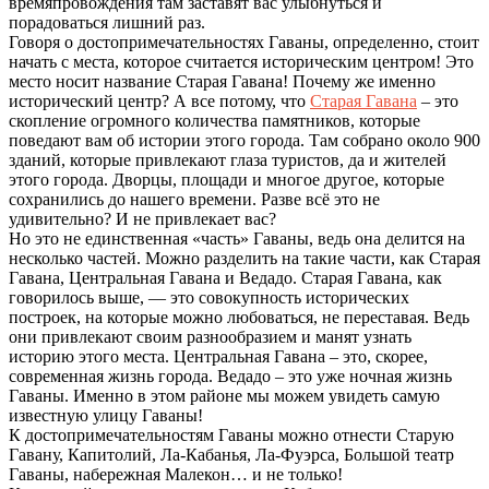
времяпровождения там заставят вас улыбнуться и
порадоваться лишний раз.
Говоря о достопримечательностях Гаваны, определенно, стоит
начать с места, которое считается историческим центром! Это
место носит название Старая Гавана! Почему же именно
исторический центр? А все потому, что
Старая Гавана
– это
скопление огромного количества памятников, которые
поведают вам об истории этого города. Там собрано около 900
зданий, которые привлекают глаза туристов, да и жителей
этого города. Дворцы, площади и многое другое, которые
сохранились до нашего времени. Разве всё это не
удивительно? И не привлекает вас?
Но это не единственная «часть» Гаваны, ведь она делится на
несколько частей. Можно разделить на такие части, как Старая
Гавана, Центральная Гавана и Ведадо. Старая Гавана, как
говорилось выше, — это совокупность исторических
построек, на которые можно любоваться, не переставая. Ведь
они привлекают своим разнообразием и манят узнать
историю этого места. Центральная Гавана – это, скорее,
современная жизнь города. Ведадо – это уже ночная жизнь
Гаваны. Именно в этом районе мы можем увидеть самую
известную улицу Гаваны!
К достопримечательностям Гаваны можно отнести Старую
Гавану, Капитолий, Ла-Кабанья, Ла-Фуэрса, Большой театр
Гаваны, набережная Малекон… и не только!