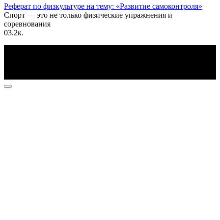
Реферат по физкультуре на тему: «Развитие самоконтроля»
Спорт — это не только физические упражнения и
соревнования
0
3.2к.
По всем вопросам пишите на почту: info@otvetin.ru
© 2026 Все права защищены. Копирование материалов
допускается только с разрешения правообладателя.