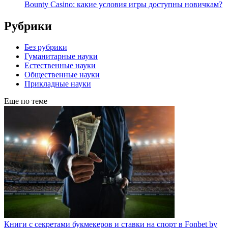
Bounty Casino: какие условия игры доступны новичкам?
Рубрики
Без рубрики
Гуманитарные науки
Естественные науки
Общественные науки
Прикладные науки
Еще по теме
Книги с секретами букмекеров и ставки на спорт в Fonbet by