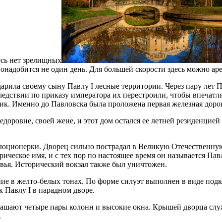
есь нет зрелищных
понадобится не один день. Для большей скорости здесь можно аре
дарила своему сыну Павлу I лесные территории. Через пару лет П
ледствии по приказу императора их перестроили, чтобы впечатл
к. Именно до Павловска была проложена первая железная дорог
оровне, своей жене, и этот дом остался ее летней резиденцией
юционерки. Дворец сильно пострадал в Великую Отечественную 
орическое имя, и с тех пор по настоящее время он называется Па
евья. Исторический вокзал также был уничтожен.
ание в желто-белых тонах. По форме силуэт выполнен в виде по
к Павлу I в парадном дворе.
рашают четыре пары колонн и высокие окна. Крышей дворца слу
.