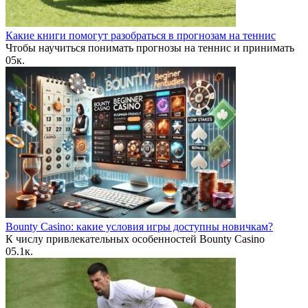
Какие книги помогут разобраться в прогнозам на теннис
Чтобы научиться понимать прогнозы на теннис и принимать
0
5к.
Bounty Casino: какие условия игры доступны новичкам?
К числу привлекательных особенностей Bounty Casino
0
5.1к.