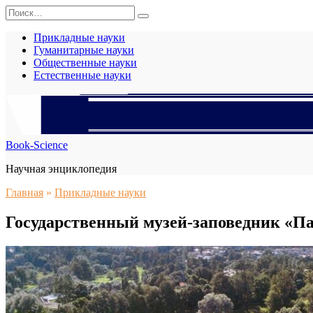
Перейти
Search
к
for:
содержанию
Прикладные науки
Гуманитарные науки
Общественные науки
Естественные науки
Book-Science
Научная энциклопедия
Главная
»
Прикладные науки
Государственный музей-заповедник «П