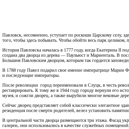
Павловск, несомненно, уступает по роскоши Царскому селу, зд
того, чтобы здесь побывать. Чтобы обойти весь парк целиком, 
История Павловска началась в 1777 году, когда Екатерина II по
создана два дворца из дерева — Паульюст и Мариенталь. В пос
Большим Павловским дворцом, которым так гордится заповедни
В 1788 году Павел подарил свое имение императрице Марии Фед
и последующие императоры.
После революции город переименовали в Слуцк, в честь револ
реставрировать. К тому же в 1944 году городу вернули его ист
музея, и сожгли дворец, а также вырубили многие вековые дер
Сейчас дворец представляет собой классически элегантное зд
резиденция после смерти родителей, велел установить памятни
В центральной части дворца размещаются три этажа. Фасад ук
галереи, они использовались в качестве служебных помещений