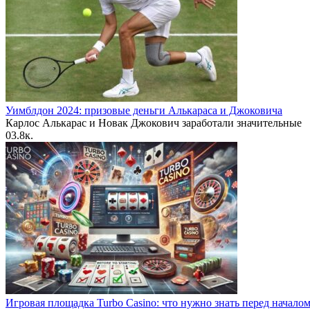
Уимблдон 2024: призовые деньги Алькараса и Джоковича
Карлос Алькарас и Новак Джокович заработали значительные
0
3.8к.
Игровая площадка Turbo Casino: что нужно знать перед начало