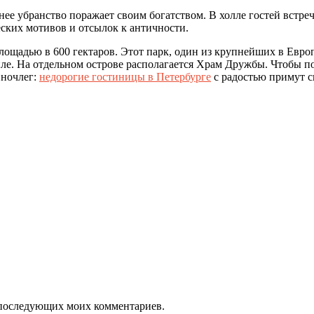
ннее убранство поражает своим богатством. В холле гостей встр
еских мотивов и отсылок к античности.
лощадью в 600 гектаров. Этот парк, один из крупнейших в Евро
е. На отдельном острове располагается Храм Дружбы. Чтобы поб
 ночлег:
недорогие гостиницы в Петербурге
с радостью примут с
ля последующих моих комментариев.