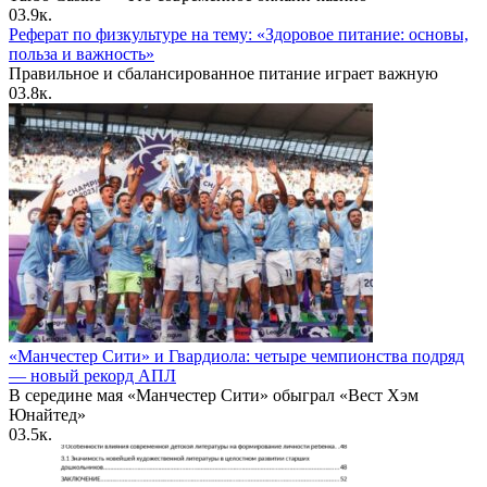
0
3.9к.
Реферат по физкультуре на тему: «Здоровое питание: основы,
польза и важность»
Правильное и сбалансированное питание играет важную
0
3.8к.
«Манчестер Сити» и Гвардиола: четыре чемпионства подряд
— новый рекорд АПЛ
В середине мая «Манчестер Сити» обыграл «Вест Хэм
Юнайтед»
0
3.5к.