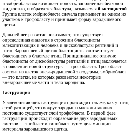
и эмбриобластом возникает полость, заполненная белковой
жидкостью, и образуется бластула, называемая
бластоцистой
.
Группа клеток эмбриобласта сначала примыкает на одном из
участков к трофобласту и принимает форму зародышевого
щитка.
Дальнейшее развитие показывает, что существует
определенная аналогия в строении бластоцисты
млекопитающих и человека и дис­кобластулы рептилий и
птиц. Зародышевый щиток бластоцисты соот­ветствует
бластодиску в бластуле птиц. Принципиальное отличие
бластоцисты от дискобластулы рептилий и птиц заключается
в появ­лении новой структуры — трофобласта. Трофобласт
состоит из клеток внеза-родышевой эктодермы, эмбриобласт
— это клетки, из которых разовьются некоторые
внезародышевые части и тело зародыша.
Гаструляция
У млекопитающих гаструляция происходит так же, как у птиц,
с той разницей, что вокруг зародыша млекопитающих
постоянно суще­ствует слой трофобласта. В первой фазе
гаструляции происходит об­разование двух зародышевых
листков — эпибласт и гипобласт путем деламинации
материала зародышевого щитка.