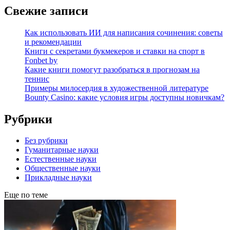
Свежие записи
Как использовать ИИ для написания сочинения: советы
и рекомендации
Книги с секретами букмекеров и ставки на спорт в
Fonbet by
Какие книги помогут разобраться в прогнозам на
теннис
Примеры милосердия в художественной литературе
Bounty Casino: какие условия игры доступны новичкам?
Рубрики
Без рубрики
Гуманитарные науки
Естественные науки
Общественные науки
Прикладные науки
Еще по теме