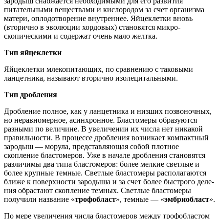
зародыш снаб­жается необходимыми для его развития
питательными веществами и кислородом за счет организма
матери, оплодотворение внутреннее. Яйцеклетки вновь
(вторично в эволюции хордовых) становятся микро­
скопическими и содержат очень мало желтка.
Тип яйцеклетки
Яйцеклетки млекопитающих, по сравнению с таковыми
ланцет­ника, называют вторично изолецитальными.
Тип дробления
Дробление полное, как у ланцетника и низших позвоночных,
но неравномерное, асинхронное. Бластомеры образуются
разны­ми по величине. В увеличении их числа нет никакой
правильности. В процессе дробления возникает компактный
зародыш — морула, пред­ставляющая собой плотное
скопление бластомеров. Уже в начале дробления становятся
различимы два типа бластомеров: более мел­кие светлые и
более крупные темные. Светлые бластомеры распола­гаются
ближе к поверхности зародыша и за счет более быстрого деле­
ния обрастают скопление темных. Светлые бластомеры
получили на­звание «
трофобласт
», темные — «
эмбриобласт
».
По мере увеличения числа бластомеров между трофобластом