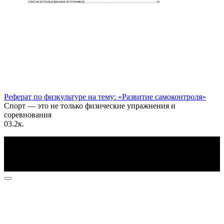
Реферат по физкультуре на тему: «Развитие самоконтроля»
Спорт — это не только физические упражнения и
соревнования
0
3.2к.
По всем вопросам пишите на почту: info@otvetin.ru
© 2026 Все права защищены. Копирование материалов
допускается только с разрешения правообладателя.