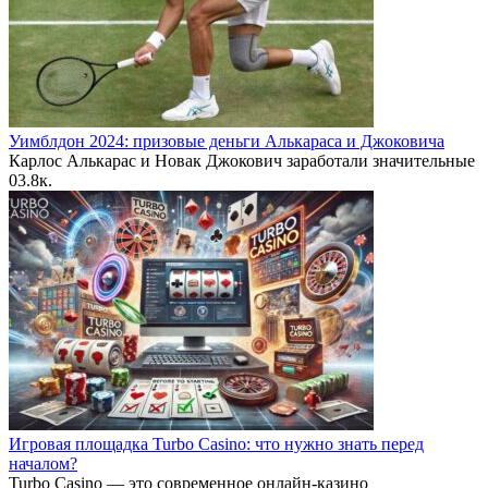
Уимблдон 2024: призовые деньги Алькараса и Джоковича
Карлос Алькарас и Новак Джокович заработали значительные
0
3.8к.
Игровая площадка Turbo Casino: что нужно знать перед
началом?
Turbo Casino — это современное онлайн-казино