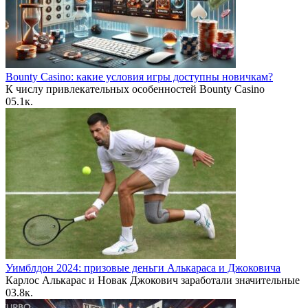
Bounty Casino: какие условия игры доступны новичкам?
К числу привлекательных особенностей Bounty Casino
0
5.1к.
Уимблдон 2024: призовые деньги Алькараса и Джоковича
Карлос Алькарас и Новак Джокович заработали значительные
0
3.8к.