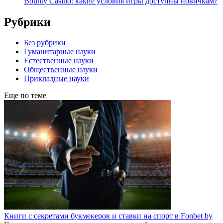
Bounty Casino: какие условия игры доступны новичкам?
Рубрики
Без рубрики
Гуманитарные науки
Естественные науки
Общественные науки
Прикладные науки
Еще по теме
Книги с секретами букмекеров и ставки на спорт в Fonbet by