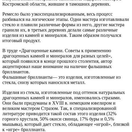
Костромской области, жившие в тамошних деревнях.
Ремесло было узкоспециализированным, весь процесс
разбивался на логические этапы. Одни мастера изготавливали
стекло и плавили различные формы из него, другие мастера
гранили их, в третьих деревнях делали самые различные
изделия из камней и минералов. Таким образом получался
итоговый продукт.
В труде «Драгоценные камни. Советы к применению
драгоценных камней и минералов для разных целей»,
который появился в конце прошлого столентия, автор
акцентировал наше внимание на наличие фальшивых
бриллиантов.
Фальшивые бриллианты— это изделия, изготовленные из
стекла, снизу которых наносился металл.
Изделия из стекла, изготовленные под оттенок натуральных
драгоценных камней и минералов, именовались стразами.
Они были придуманы в XVIII в. немецким ювелиром и
великим мастером Стразом. Так, в специализированной
литературе приводится такой состав этого изделия (32%
горного хрусталя, 50% окиси свинца, 17% буры и 0,5%
мышьяка), который дает стекло, обладающее «игрой», близкой
к «игре» бриллианта.