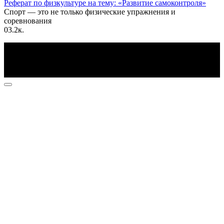
Реферат по физкультуре на тему: «Развитие самоконтроля»
Спорт — это не только физические упражнения и
соревнования
0
3.2к.
По всем вопросам пишите на почту: info@otvetin.ru
© 2026 Все права защищены. Копирование материалов
допускается только с разрешения правообладателя.