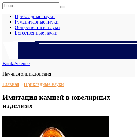
Перейти
Search
к
for:
содержанию
Прикладные науки
Гуманитарные науки
Общественные науки
Естественные науки
Book-Science
Научная энциклопедия
Главная
»
Прикладные науки
Имитация камней в ювелирных
изделиях