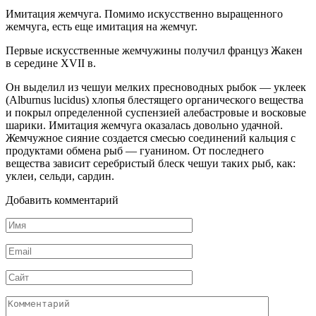
Имитация жемчуга. Помимо искусственно выращенного
жемчуга, есть еще имитация на жемчуг.
Первые искусственные жемчужины получил француз Жакен
в середине XVII в.
Он выделил из чешуи мелких пресноводных рыбок — уклеек
(Alburnus lucidus) хлопья блестящего органического вещества
и покрыл определенной суспензией алебастровые и восковые
шарики. Имитация жемчуга оказалась довольно удачной.
Жемчужное сияние создается смесью соединений кальция с
продуктами обмена рыб — гуанином. От последнего
вещества зависит серебристый блеск чешуи таких рыб, как:
уклеи, сельди, сардин.
Добавить комментарий
Имя
*
Email
*
Сайт
Комментарий