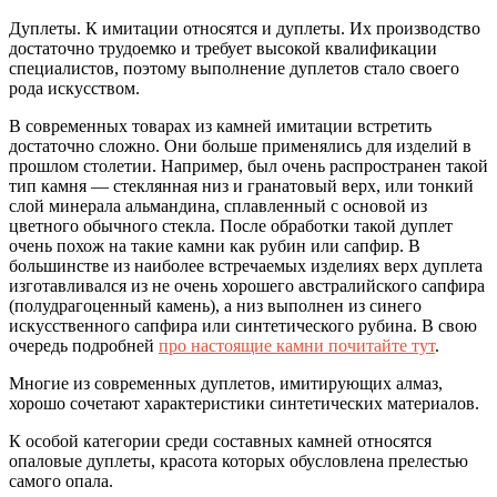
Дуплеты. К имитации относятся и дуплеты. Их производство
достаточно трудоемко и требует высокой квалификации
специалистов, поэтому выполнение дуплетов стало своего
рода искусством.
В современных товарах из камней имитации встретить
достаточно сложно. Они больше применялись для изделий в
прошлом столетии. Например, был очень распространен такой
тип камня — стеклянная низ и гранатовый верх, или тонкий
слой минерала альмандина, сплавленный с основой из
цветного обычного стекла. После обработки такой дуплет
очень похож на такие камни как рубин или сапфир. В
большинстве из наиболее встречаемых изделиях верх дуплета
изготавливался из не очень хорошего австралийского сапфира
(полудрагоценный камень), а низ выполнен из синего
искусственного сапфира или синтетического рубина. В свою
очередь подробней
про настоящие камни почитайте тут
.
Многие из современных дуплетов, имитирующих алмаз,
хорошо сочетают характеристики синтетических материалов.
К особой категории среди составных камней относятся
опаловые дуплеты, красота которых обусловлена прелестью
самого опала.