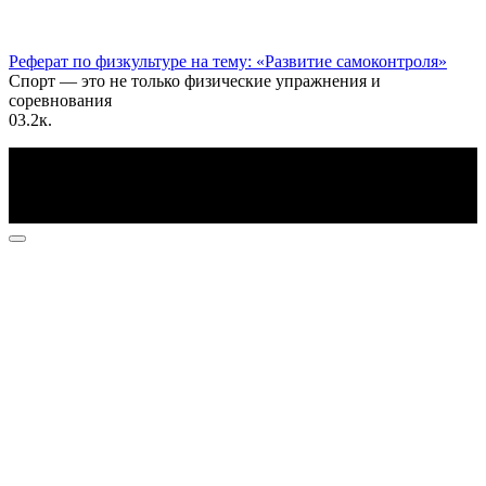
Реферат по физкультуре на тему: «Развитие самоконтроля»
Спорт — это не только физические упражнения и
соревнования
0
3.2к.
По всем вопросам пишите на почту: info@otvetin.ru
© 2026 Все права защищены. Копирование материалов
допускается только с разрешения правообладателя.