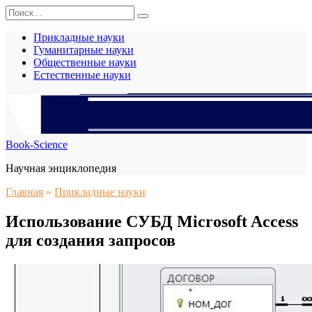
Перейти
Search
к
for:
содержанию
Прикладные науки
Гуманитарные науки
Общественные науки
Естественные науки
Book-Science
Научная энциклопедия
Главная
»
Прикладные науки
Использование СУБД Microsoft Access
для создания запросов