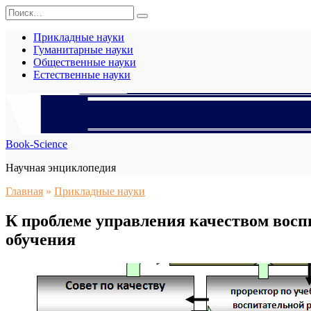
Перейти
Search
к
for:
содержанию
Прикладные науки
Гуманитарные науки
Общественные науки
Естественные науки
Book-Science
Научная энциклопедия
Главная
»
Прикладные науки
К проблеме управления качеством восп
обучения