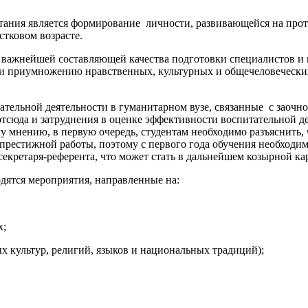
итания является формирование личности, развивающейся на про
стковом возрасте.
я важнейшей составляющей качества подготовки специалистов и 
 и приумножению нравственных, культурных и общечеловеческих
тельной деятельности в гуманитарном вузе, связанные с заочно
отсюда и затруднения в оценке эффективности воспитательной д
 мнению, в первую очередь, студентам необходимо разъяснить, ч
рестижной работы, поэтому с первого года обучения необходимо
екретаря-референта, что может стать в дальнейшем козырной ка
одятся мероприятия, направленные на:
х;
 культур, религий, языков и национальных традиций);