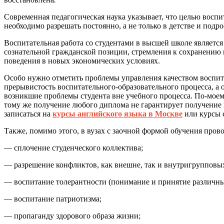
Современная педагогическая наука указывает, что целью восп
необходимо разрешать постоянно, а не только в детстве и подро
Воспитательная работа со студентами в высшей школе являетс
сознательной гражданской позиции, стремления к сохранению
поведения в новых экономических условиях.
Особо нужно отметить проблемы управления качеством воспита
прерывистость воспитательного-образовательного процесса, а 
возникшие проблемы студента вне учебного процесса. По-моему
тому же получение любого диплома не гарантирует получение п
записаться на
курсы английского языка в Москве
или курсы с
Также, помимо этого, в вузах с заочной формой обучения пров
— сплочение студенческого коллектива;
— разрешение конфликтов, как внешне, так и внутригрупповы
— воспитание толерантности (понимание и принятие различных
— воспитание патриотизма;
— пропаганду здорового образа жизни;