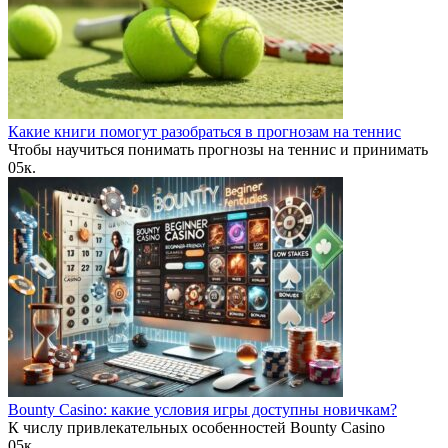
Какие книги помогут разобраться в прогнозам на теннис
Чтобы научиться понимать прогнозы на теннис и принимать
0
5к.
Bounty Casino: какие условия игры доступны новичкам?
К числу привлекательных особенностей Bounty Casino
0
5к.