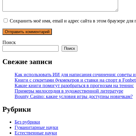
Сохранить моё имя, email и адрес сайта в этом браузере д
Поиск
Поиск
Свежие записи
Как использовать ИИ для написания сочинения: советы 
Книги с секретами букмекеров и ставки на спорт в Fonbet
Какие книги помогут разобраться в прогнозам на теннис
Примеры милосердия в художественной литературе
Bounty Casino: какие условия игры доступны новичкам?
Рубрики
Без рубрики
Гуманитарные науки
Естественные науки