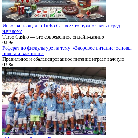
Игровая площадка Turbo Casino: что нужно знать перед
началом?
Turbo Casino — это современное онлайн-казино
0
3.9к.
Реферат по физкультуре на тему: «Здоровое питание: основы,
польза и важность»
Правильное и сбалансированное питание играет важную
0
3.8к.