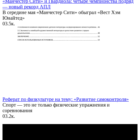
«Манчестер Сити» и Гвардиола: четыре чемпионства подряд
— новый рекорд АПЛ
В середине мая «Манчестер Сити» обыграл «Вест Хэм
Юнайтед»
0
3.5к.
Реферат по физкультуре на тему: «Развитие самоконтроля»
Спорт — это не только физические упражнения и
соревнования
0
3.2к.
По всем вопросам пишите на почту: info@otvetin.ru
© 2026 Все права защищены. Копирование материалов