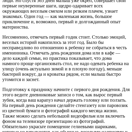
люди. Но спустя 365 дней малыш уже окреп, совершает свои
первые неуверенные шаги, щедро одаривает всех
окружающих веселым смехом или резким плачем, узнает
знакомых. Один год — как маленькая жизнь, большое
приключение и, возможно, первый и долгожданный опыт
материнства.
Несомненно, отмечать первый годик стоит. Столько эмоций,
веселых историй накопилось за этот год. Было бы
несправедливо по отношению к ребенку не собраться в честь
именинника. Отмечать день рождения дома или в кафе —
дело каждой семьи, но практика показывает, что дома
намного проще организовать стол, не надо одевать ребенка на
улицу (очень актуально зимой и в плохую погоду), меньше
бактерий вокруг, да и кроватка рядом, если малыш быстро
утомится и заснет.
Подготовку к празднику начните с первого дня рождения. Для
этого ведите дневниковые записи о том, как вырос первый
зубик, когда ваш карапуз начал держать головку или ползать.
На первый день рождения сделайте стенгазету или паровозик
из цветной бумаги и фотографий каждого месяца жизни.
Также можно сделать небольшой видеофильм или включить
фоном на телевизоре презентацию из фотографий.
Обязательно украсьте помещение гелиевыми шариками,
которые не взрываются, как обычные, веселыми надписями и