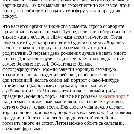
картинками. Так как малыш не сможет есть то же самое, что и
гости, то необходимо создать атмосферу уюта и праздника
вокруг.
Что касается организационного момента, строго оговорите
временные рамки с гостями. Лучше, если они соберутся после
тихого часа в четыре и уйдут часа через три-четыре. Тогда
ребенок не будет капризничать и будет активным. Хорошо,
если на праздник придут и другие маленькие дети с
родителями. В первый день рождения лучше не звать много
гостей. Достаточно будет родителей, крестных, дядь, теть и
самых близких друзей. Обязательно больше
фотографируйтесь. Можно завести хорошую семейную
традицию в день рождения ребенка, особенно если он
единственный, делать семейный портрет с какой-нибудь
атрибутикой (колпаками, шариками, одинаковыми
футболками и т.п.). Что касается стола, главный атрибут
праздника, конечно, торт. Сейчас не проблема
заказать торт
с
надписями, башмачками, машинкой, куколкой. Безусловно,
есть его будут только гости. Для своего чада можно сделать
торт из пюре с розочками, подкрасив их свеклой. В остальном
праздничный стол зависит от предпочтений гостей, но
готовить много не стоит. Летом можно обойтись салатами,
свежими фруктами.