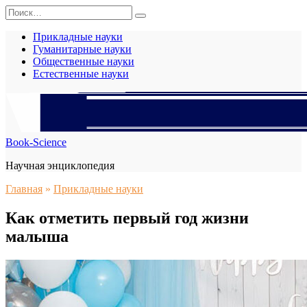
Перейти
Search
к
for:
содержанию
Прикладные науки
Гуманитарные науки
Общественные науки
Естественные науки
Book-Science
Научная энциклопедия
Главная
»
Прикладные науки
Как отметить первый год жизни
малыша