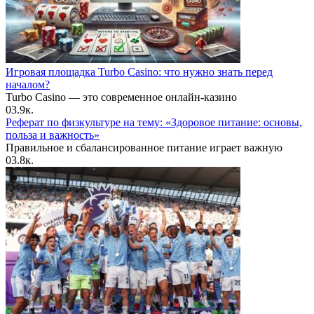
Игровая площадка Turbo Casino: что нужно знать перед
началом?
Turbo Casino — это современное онлайн-казино
0
3.9к.
Реферат по физкультуре на тему: «Здоровое питание: основы,
польза и важность»
Правильное и сбалансированное питание играет важную
0
3.8к.