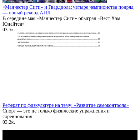
«Манчестер Сити» и Гвардиола: четыре чемпионства подряд
— новый рекорд АПЛ
В середине мая «Манчестер Сити» обыграл «Вест Хэм
Юнайтед»
0
3.5к.
Реферат по физкультуре на тему: «Развитие самоконтроля»
Спорт — это не только физические упражнения и
соревнования
0
3.2к.
По всем вопросам пишите на почту: info@otvetin.ru