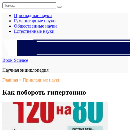
Перейти
Search
к
for:
содержанию
Прикладные науки
Гуманитарные науки
Общественные науки
Естественные науки
Book-Science
Научная энциклопедия
Главная
»
Прикладные науки
Как побороть гипертонию