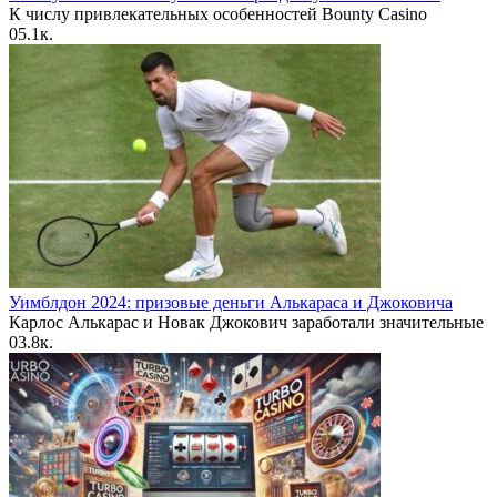
К числу привлекательных особенностей Bounty Casino
0
5.1к.
Уимблдон 2024: призовые деньги Алькараса и Джоковича
Карлос Алькарас и Новак Джокович заработали значительные
0
3.8к.