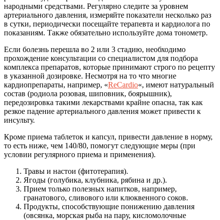
народными средствами. Регулярно следите за уровнем
артериального давления, измеряйте показатели несколько раз
в сутки, периодически посещайте терапевта и кардиолога по
показаниям. Также обязательно используйте дома тонометр.
Если болезнь перешла во 2 или 3 стадию, необходимо
прохождение консультации со специалистом для подбора
комплекса препаратов, которые принимают строго по рецепту
в указанной дозировке. Несмотря на то что многие
кардиопрепараты, например, «
ReCardio
«, имеют натуральный
состав (родиола розовая, шиповник, боярышник),
передозировка такими лекарствами крайне опасна, так как
резкое падение артериального давления может привести к
инсульту.
Кроме приема таблеток и капсул, привести давление в норму,
то есть ниже, чем 140/80, помогут следующие меры (при
условии регулярного приема и применения).
Травы и настои (фитотерапия).
Ягоды (голубика, клубника, рябина и др.).
Прием только полезных напитков, например,
гранатового, сливового или клюквенного соков.
Продукты, способствующие понижению давления
(овсянка, морская рыба на пару, кисломолочные