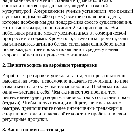
на диване без движения. Данный вид метаболизма в
состоянии покоя гораздо выше у людей с развитой
мускулатурой. Американские ученые установили, что каждый
фунт мышц (около 400 грамм) сжигает 6 калорий в день,
которые необходимы для поддержания своего существования.
Что касается жира, то он сжигает 2 калории в день. Эта
небольшая разница может увеличиваться в геометрической
прогрессии с годами. Кроме того, с течением времени, если
вы занимаетесь активно бегом, силовыми единоборствами,
после каждой тренировки повышается среднесуточная
скорость обменных процессов организма.
2. Начните ходить на аэробные тренировки
Аэробные тренировки уникальны тем, что при достаточно
высокой нагрузке, невозможно накачать гору мышц, но при
этом значительно улучшается метаболизм. Проблема только
одна — заставить себя! Чем активнее тренировки, тем
интенсивнее будет ускоряться метаболизм в состоянии покоя
(отдыха). Чтобы получить видимый результат как можно
быстрее, предпочитайте более интенсивные тренажеры в
спортивном зале или включайте короткие пробежки в свои
регулярные прогулки.
3. Ваше топливо — это вода