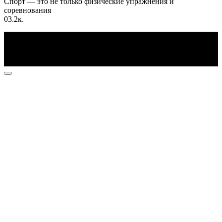
Спорт — это не только физические упражнения и
соревнования
0
3.2к.
По всем вопросам пишите на почту: info@otvetin.ru
© 2026 Все права защищены. Копирование материалов
допускается только с разрешения правообладателя.