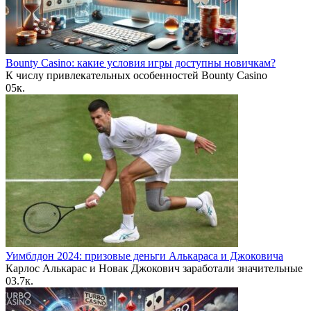
Bounty Casino: какие условия игры доступны новичкам?
К числу привлекательных особенностей Bounty Casino
0
5к.
Уимблдон 2024: призовые деньги Алькараса и Джоковича
Карлос Алькарас и Новак Джокович заработали значительные
0
3.7к.