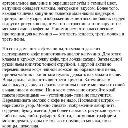
артериальное давление и окрашивает зубы в темный цвет,
капучино обладает мягким, негорьким вкусом. Более того,
каждая чашечка капучино является маленьким шедевром:
причудливые узоры, изображения животных, любящих сердец
и других рисунков поднимают настроение и тонизируют не
меньше самого кофеина. Напоминаем, что классические
пропорции для капучино — это треть эспресо, треть молока и
треть пены.
Но если дома нет кофемашины, то можно даже из
растворимого кофе приготовить аналог капучино. Для этого
кладем в кружку ложку кофе, три ложки сахара. Затем одной
рукой льем кипяток тонкой струйкой, а другой активно
перемешиваем кофе чайной ложкой до образования пены,
причем чайник с кипятком нужно держать как можно выше.
Вода дожна заполнить две трети кружки. Затем делаем
маленькую дырку в нераспечатанном пакете молока и с силой
выдавливаем молоко. Ни в коем случае не отрезайте край
пакета ножницами — «устойчивая» пена не получится.
Перемешивать молоко с кофе не надо. Последний штрих —
нарисовать узор. Можно сделать изображение лабиринта,
сердечко, букву имени. Для более сложных рисунков нужен
либо навык, либо трафарет. Кстати, с помощью трафарета
можно делать узоры не только с помощью молока, но и
корицы, шоколада.