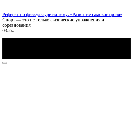
Реферат по физкультуре на тему: «Развитие самоконтроля»
Спорт — это не только физические упражнения и
соревнования
0
3.2к.
По всем вопросам пишите на почту: info@otvetin.ru
© 2026 Все права защищены. Копирование материалов
допускается только с разрешения правообладателя.