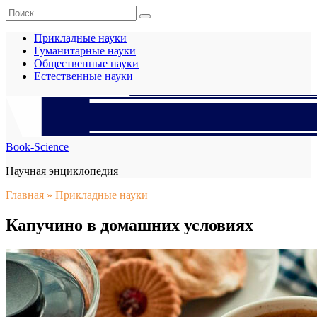
Перейти
Search
к
for:
содержанию
Прикладные науки
Гуманитарные науки
Общественные науки
Естественные науки
Book-Science
Научная энциклопедия
Главная
»
Прикладные науки
Капучино в домашних условиях