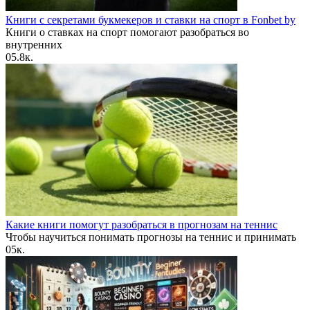
Книги с секретами букмекеров и ставки на спорт в Fonbet by
Книги о ставках на спорт помогают разобраться во
внутренних
0
5.8к.
Какие книги помогут разобраться в прогнозам на теннис
Чтобы научиться понимать прогнозы на теннис и принимать
0
5к.