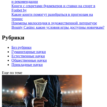
и рекомендации
Книги с секретами букмекеров и ставки на спорт в
Fonbet by
Какие книги помогут разобраться в прогнозам на
теннис
Примеры милосердия в художественной литературе
Bounty Casino: какие условия игры доступны новичкам?
Рубрики
Без рубрики
Гуманитарные науки
Естественные науки
Общественные науки
Прикладные науки
Еще по теме