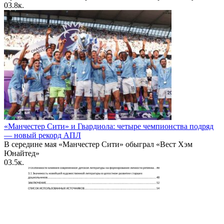
0
3.8к.
«Манчестер Сити» и Гвардиола: четыре чемпионства подряд
— новый рекорд АПЛ
В середине мая «Манчестер Сити» обыграл «Вест Хэм
Юнайтед»
0
3.5к.