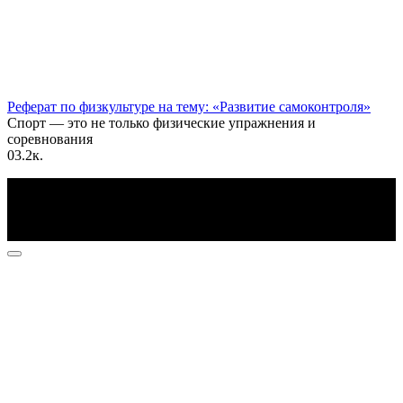
Реферат по физкультуре на тему: «Развитие самоконтроля»
Спорт — это не только физические упражнения и
соревнования
0
3.2к.
По всем вопросам пишите на почту: info@otvetin.ru
© 2026 Все права защищены. Копирование материалов
допускается только с разрешения правообладателя.