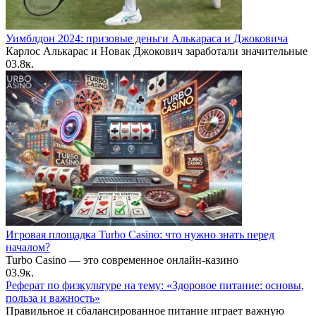
Уимблдон 2024: призовые деньги Алькараса и Джоковича
Карлос Алькарас и Новак Джокович заработали значительные
0
3.8к.
Игровая площадка Turbo Casino: что нужно знать перед
началом?
Turbo Casino — это современное онлайн-казино
0
3.9к.
Реферат по физкультуре на тему: «Здоровое питание: основы,
польза и важность»
Правильное и сбалансированное питание играет важную