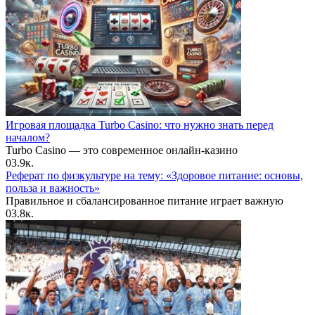
Игровая площадка Turbo Casino: что нужно знать перед
началом?
Turbo Casino — это современное онлайн-казино
0
3.9к.
Реферат по физкультуре на тему: «Здоровое питание: основы,
польза и важность»
Правильное и сбалансированное питание играет важную
0
3.8к.