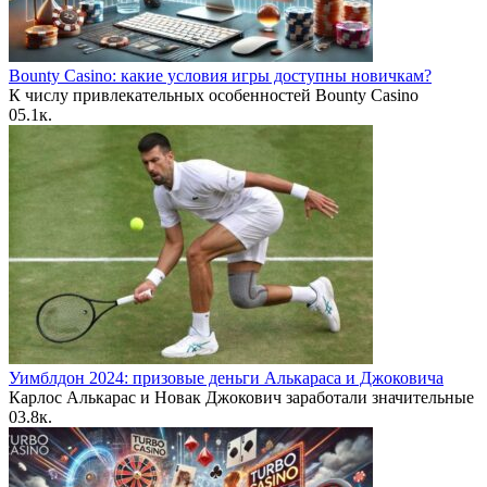
Bounty Casino: какие условия игры доступны новичкам?
К числу привлекательных особенностей Bounty Casino
0
5.1к.
Уимблдон 2024: призовые деньги Алькараса и Джоковича
Карлос Алькарас и Новак Джокович заработали значительные
0
3.8к.