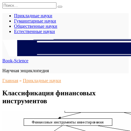
Перейти
Search
к
for:
содержанию
Прикладные науки
Гуманитарные науки
Общественные науки
Естественные науки
Book-Science
Научная энциклопедия
Главная
»
Прикладные науки
Классификация финансовых
инструментов