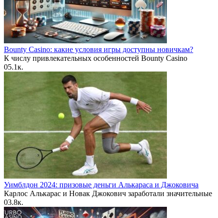
Bounty Casino: какие условия игры доступны новичкам?
К числу привлекательных особенностей Bounty Casino
0
5.1к.
Уимблдон 2024: призовые деньги Алькараса и Джоковича
Карлос Алькарас и Новак Джокович заработали значительные
0
3.8к.