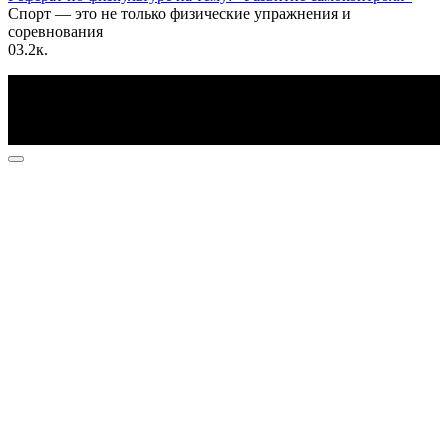
Спорт — это не только физические упражнения и
соревнования
0
3.2к.
По всем вопросам пишите на почту: info@otvetin.ru
© 2026 Все права защищены. Копирование материалов
допускается только с разрешения правообладателя.