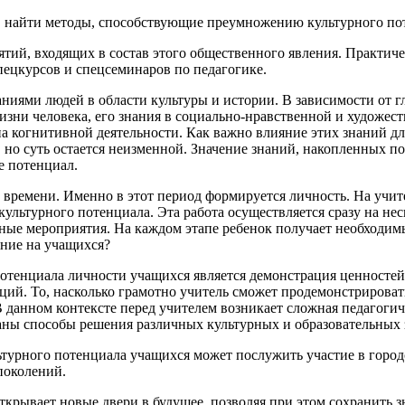
, найти методы, способствующие преумножению культурного по
ий, входящих в состав этого общественного явления. Практичес
спецкурсов и спецсеминаров по педагогике.
аниями людей в области культуры и истории. В зависимости от г
изни человека, его знания в социально-нравственной и художес
а когнитивной деятельности. Как важно влияние этих знаний для 
 но суть остается неизменной. Значение знаний, накопленных п
ее потенциал.
а времени. Именно в этот период формируется личность. На учит
ультурного потенциала. Эта работа осуществляется сразу на нес
ьные мероприятия. На каждом этапе ребенок получает необходи
яние на учащихся?
отенциала личности учащихся является демонстрация ценностей 
ций. То, насколько грамотно учитель сможет продемонстрироват
 данном контексте перед учителем возникает сложная педагогич
аны способы решения различных культурных и образовательных 
турного потенциала учащихся может послужить участие в город
поколений.
крывает новые двери в будущее, позволяя при этом сохранить 