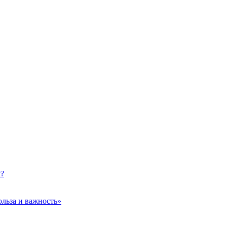
м?
ольза и важность»