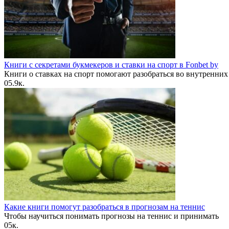
Книги с секретами букмекеров и ставки на спорт в Fonbet by
Книги о ставках на спорт помогают разобраться во внутренних
0
5.9к.
Какие книги помогут разобраться в прогнозам на теннис
Чтобы научиться понимать прогнозы на теннис и принимать
0
5к.