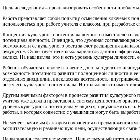
Цель исследования – проанализировать особенности проблемы
Работа представляет собой попытку осмысления ключевых понят
использоваться при работе учителя с классом, при разработке 
Концепция культурного потенциала личности имеет дело со зн
потенциала личности. Очевидно, что духовная составляющая ж
возможности ее культурного роста за счет расширения диапазон
будущего». Существует несколько вариантов данного афоризма,
велико. На наш взгляд, это и есть уровень культуры личности, 
Ребенок обучается в школе в течение довольно долгого период
возможность поэтапного развития полноценной личности и ее к
отдельных дисциплин, внеклассная деятельность, внутришкол
росту его культурного потенциала. Но только ли это имеет вли
Другим значимым фактором в процессе развития культурного п
учителя уже должна представлять систему ценностных ориента
уровень культурного потенциала учащихся, преумножить его. В
работы, в которых совместно с учащимися могут быть выработ
Не менее значимым фактором сохранения и преумножения куль
воспитательную и развивающую цели, осуществляющих связь 
Наши знания делают нас мудрее. Наш культурный потенциал от