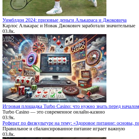
Уимблдон 2024: призовые деньги Алькараса и Джоковича
Карлос Алькарас и Новак Джокович заработали значительные
0
3.8к.
Игровая площадка Turbo Casino: что нужно знать перед начало
Turbo Casino — это современное онлайн-казино
0
3.9к.
Реферат по физкультуре на тему: «Здоровое питание: основы, п
Правильное и сбалансированное питание играет важную
0
3.8к.