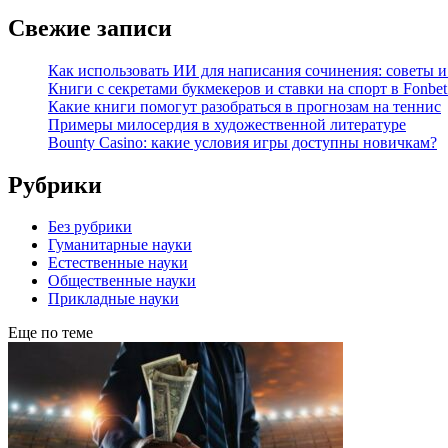
Свежие записи
Как использовать ИИ для написания сочинения: советы 
Книги с секретами букмекеров и ставки на спорт в Fonbet
Какие книги помогут разобраться в прогнозам на теннис
Примеры милосердия в художественной литературе
Bounty Casino: какие условия игры доступны новичкам?
Рубрики
Без рубрики
Гуманитарные науки
Естественные науки
Общественные науки
Прикладные науки
Еще по теме