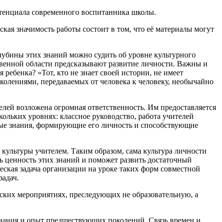
тенциала современного воспитанника школы.
кая значимость работы состоит в том, что её материалы могут
лубины этих знаний можно судить об уровне культурного
твенной области предсказывают развитие личности. Важны и
ребенка? «Тот, кто не знает своей истории, не имеет
околениями, передаваемых от человека к человеку, необычайно
елей возложена огромная ответственность. Им предоставляется
кольких уровнях: классное руководство, работа учителей
мые знания, формирующие его личность и способствующие
культуры учителем. Таким образом, сама культура личности
ь ценность этих знаний и поможет развить достаточный
еская задача организации на уроке таких форм совместной
задач.
ских мероприятиях, преследующих не образовательную, а
знания и опыт предшествующих поколений. Связь времен и