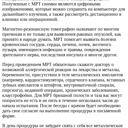
Полученные с МРТ снимки являются цифровыми
изображениями, которые можно сохранить на компьютере для
дальнейшего изучения, а также рассмотреть дистанционно в
клинике или операционной.
Магнитно-резонансную томографию назначают по многим
причинам и не только для выявления раковых опухолей, как
принято в народе думать. МРТ помогает выявить болезни
кровеносных сосудов, сердца, печени, почек, желчного
пузыря, имеющиеся инфекции и травмы, повреждения
зрительного нерва, последствия инсульта и многое другое.
Перед проведением МРТ обязательно скажите доктору о
возможной аллергической реакции на лекарства и металлы,
беременности, присутствии в теле металлических имплантов
(например, кардиостимулятора, сердечного клапана, вставных
зубных имплантов и штифтов, внутриматочной спирали,
пирсинга), недавней операции, хронических заболеваниях,
клаустрофобии. Для МРТ брюшной полости и таза вас могут
попросить не есть и не пить в течение нескольких часов до
начала испытания. После беседы с врачом будет необходимо
дать свое согласие на выполнение процедуры в письменной
форме.
В день процедуры не забудьте снять с себя все металлические