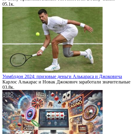
0
5.1к.
Уимблдон 2024: призовые деньги Алькараса и Джоковича
Карлос Алькарас и Новак Джокович заработали значительные
0
3.8к.