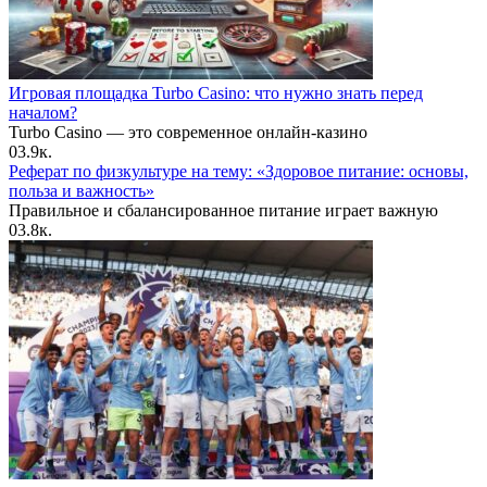
Игровая площадка Turbo Casino: что нужно знать перед
началом?
Turbo Casino — это современное онлайн-казино
0
3.9к.
Реферат по физкультуре на тему: «Здоровое питание: основы,
польза и важность»
Правильное и сбалансированное питание играет важную
0
3.8к.