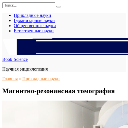
Перейти
Search
к
for:
содержанию
Прикладные науки
Гуманитарные науки
Общественные науки
Естественные науки
Book-Science
Научная энциклопедия
Главная
»
Прикладные науки
Магнитно-резонансная томография