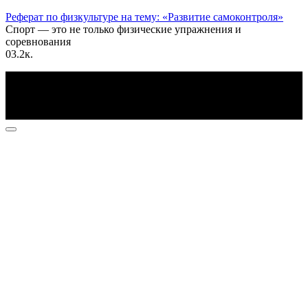
Реферат по физкультуре на тему: «Развитие самоконтроля»
Спорт — это не только физические упражнения и
соревнования
0
3.2к.
По всем вопросам пишите на почту: info@otvetin.ru
© 2026 Все права защищены. Копирование материалов
допускается только с разрешения правообладателя.