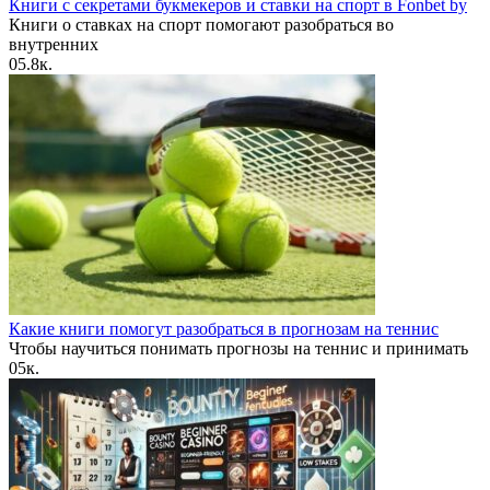
Книги с секретами букмекеров и ставки на спорт в Fonbet by
Книги о ставках на спорт помогают разобраться во
внутренних
0
5.8к.
Какие книги помогут разобраться в прогнозам на теннис
Чтобы научиться понимать прогнозы на теннис и принимать
0
5к.