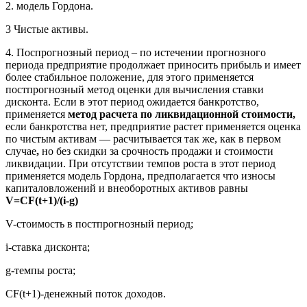
2. модель Гордона.
3 Чистые активы.
4. Поспрогнозный период –
по истечении прогнозного
периода предприятие продолжает приносить прибыль и имеет
более стабильное положение, для этого применяется
постпрогнозный метод оценки для вычисления ставки
дисконта. Если в этот период ожидается банкротство,
применяется
метод расчета по ликвидационной стоимости,
если банкротства нет, предприятие растет применяется оценка
по чистым активам — расчитывается так же, как в первом
случае
,
но без скидки за срочность продажи и стоимости
ликвидации. При отсутствии темпов роста в этот период
применяется модель Гордона, предполагается что износы
капиталовложений и внеоборотных активов равны
V=CF(t+1)/(i-g)
V-стоимость в постпрогнозный период;
i-ставка дисконта;
g-темпы роста;
CF(t+1)-денежный поток доходов.