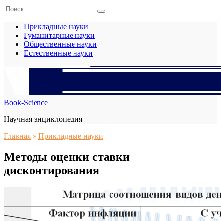
Перейти
Search
к
for:
содержанию
Прикладные науки
Гуманитарные науки
Общественные науки
Естественные науки
Book-Science
Научная энциклопедия
Главная
»
Прикладные науки
Методы оценки ставки
дисконтирования