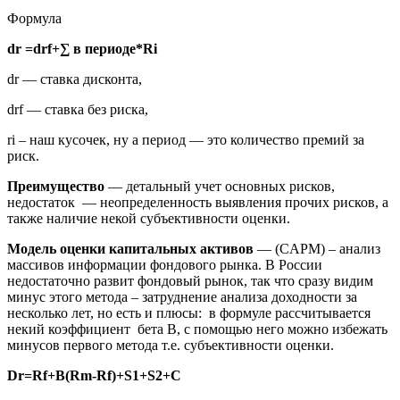
Формула
dr =drf+∑ в периоде*Ri
dr — ставка дисконта,
drf — ставка без риска,
ri – наш кусочек, ну а период — это количество премий за
риск.
Преимущество
— детальный учет основных рисков,
недостаток — неопределенность выявления прочих рисков, а
также наличие некой субъективности оценки.
Модель оценки капитальных активов
— (CAPM) – анализ
массивов информации фондового рынка. В России
недостаточно развит фондовый рынок, так что сразу видим
минус этого метода – затруднение анализа доходности за
несколько лет, но есть и плюсы: в формуле рассчитывается
некий коэффициент бета В, с помощью него можно избежать
минусов первого метода т.е. субъективности оценки.
Dr=Rf+B(Rm-Rf)+S1+S2+C