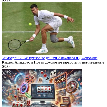
0
5.1к.
Уимблдон 2024: призовые деньги Алькараса и Джоковича
Карлос Алькарас и Новак Джокович заработали значительные
0
3.8к.