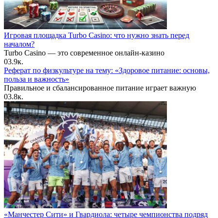
Игровая площадка Turbo Casino: что нужно знать перед
началом?
Turbo Casino — это современное онлайн-казино
0
3.9к.
Реферат по физкультуре на тему: «Здоровое питание: основы,
польза и важность»
Правильное и сбалансированное питание играет важную
0
3.8к.
«Манчестер Сити» и Гвардиола: четыре чемпионства подряд