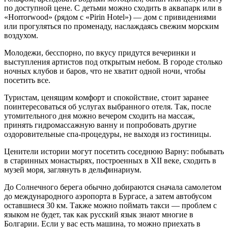
по доступной цене. С детьми можно сходить в аквапарк или в
«Horrorwood» (рядом с «Pirin Hotel») — дом с привидениями
или прогуляться по променаду, наслаждаясь свежим морским
воздухом.
Молодежи, бесспорно, по вкусу придутся вечеринки и
выступления артистов под открытым небом. В городе столько
ночных клубов и баров, что не хватит одной ночи, чтобы
посетить все.
Туристам, ценящим комфорт и спокойствие, стоит заранее
поинтересоваться об услугах выбранного отеля. Так, после
утомительного дня можно вечером сходить на массаж,
принять гидромассажную ванну и попробовать другие
оздоровительные спа-процедуры, не выходя из гостиницы.
Ценители истории могут посетить соседнюю Варну: побывать
в старинных монастырях, построенных в XII веке, сходить в
музей моря, заглянуть в дельфинариум.
До Солнечного берега обычно добираются сначала самолетом
до международного аэропорта в Бургасе, а затем автобусом
оставшиеся 30 км. Также можно поймать такси — проблем с
языком не будет, так как русский язык знают многие в
Болгарии. Если у вас есть машина, то можно приехать в