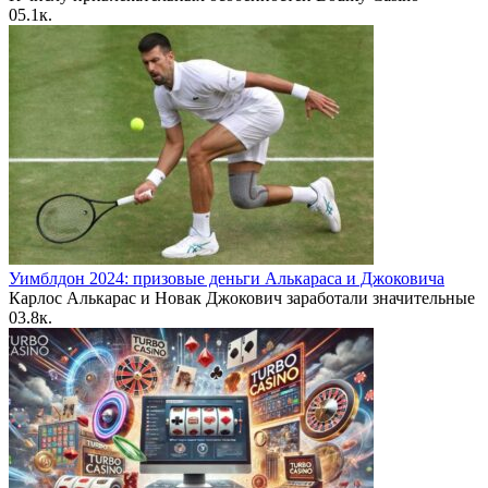
0
5.1к.
Уимблдон 2024: призовые деньги Алькараса и Джоковича
Карлос Алькарас и Новак Джокович заработали значительные
0
3.8к.