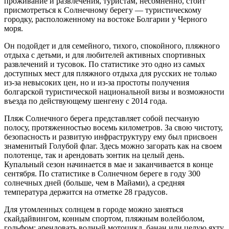
проживание и развлечения, туристам, несомненно, стоит
присмотреться к Солнечному берегу — туристическому
городку, расположенному на востоке Болгарии у Черного
моря.
Он подойдет и для семейного, тихого, спокойного, пляжного
отдыха с детьми, и для любителей активных спортивных
развлечений и тусовок. По статистике это одно из самых
доступных мест для пляжного отдыха для русских не только
из-за невысоких цен, но и из-за простоты получения
болгарской туристической национальной визы и возможности
въезда по действующему шенгену с 2014 года.
Пляж Солнечного берега представляет собой песчаную
полосу, протяженностью восемь километров. За свою чистоту,
безопасность и развитую инфраструктуру ему был присвоен
знаменитый Голубой флаг. Здесь можно загорать как на своем
полотенце, так и арендовать зонтик на целый день.
Купальный сезон начинается в мае и заканчивается в конце
сентября. По статистике в Солнечном береге в году 300
солнечных дней (больше, чем в Майами), а средняя
температура держится на отметке 28 градусов.
Для утомленных солнцем в городе можно заняться
скайдайвингом, конным спортом, пляжным волейболом,
гольфом; арендовать водный мотоцикл, банан или целую яхту