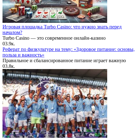
Игровая площадка Turbo Casino: что нужно знать перед
началом?
Turbo Casino — это современное онлайн-казино
0
3.9к.
Реферат по физкультуре на тему: «Здоровое питание: основы,
польза и важность»
Правильное и сбалансированное питание играет важную
0
3.8к.