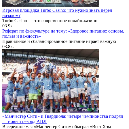
Игровая площадка Turbo Casino: что нужно знать перед
началом?
Turbo Casino — это современное онлайн-казино
0
3.9к.
Реферат по физкультуре на тему: «Здоровое питание: основы,
польза и важность»
Правильное и сбалансированное питание играет важную
0
3.8к.
«Манчестер Сити» и Гвардиола: четыре чемпионства подряд
— новый рекорд АПЛ
В середине мая «Манчестер Сити» обыграл «Вест Хэм