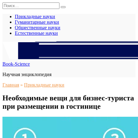
Перейти
Search
к
for:
содержанию
Прикладные науки
Гуманитарные науки
Общественные науки
Естественные науки
Book-Science
Научная энциклопедия
Главная
»
Прикладные науки
Необходимые вещи для бизнес-туриста
при размещении в гостинице