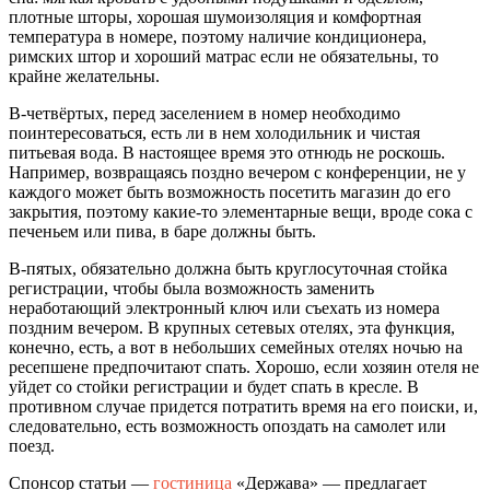
плотные шторы, хорошая шумоизоляция и комфортная
температура в номере, поэтому наличие кондиционера,
римских штор и хороший матрас если не обязательны, то
крайне желательны.
В-четвёртых, перед заселением в номер необходимо
поинтересоваться, есть ли в нем холодильник и чистая
питьевая вода. В настоящее время это отнюдь не роскошь.
Например, возвращаясь поздно вечером с конференции, не у
каждого может быть возможность посетить магазин до его
закрытия, поэтому какие-то элементарные вещи, вроде сока с
печеньем или пива, в баре должны быть.
В-пятых, обязательно должна быть круглосуточная стойка
регистрации, чтобы была возможность заменить
неработающий электронный ключ или съехать из номера
поздним вечером. В крупных сетевых отелях, эта функция,
конечно, есть, а вот в небольших семейных отелях ночью на
ресепшене предпочитают спать. Хорошо, если хозяин отеля не
уйдет со стойки регистрации и будет спать в кресле. В
противном случае придется потратить время на его поиски, и,
следовательно, есть возможность опоздать на самолет или
поезд.
Спонсор статьи —
гостиница
«Держава» — предлагает