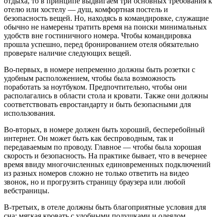
отдыха, то в принципе выдвигаем три основных требования к
отелю или хостелу — душ, комфортная постель и
безопасность вещей. Но, находясь в командировке, служащие
обычно не намерены тратить время на поиски минимальных
удобств вне гостиничного номера. Чтобы командировка
прошла успешно, перед бронированием отеля обязательно
проверьте наличие следующих вещей.
Во-первых, в номере непременно должны быть розетки с
удобным расположением, чтобы была возможность
поработать за ноутбуком. Предпочтительно, чтобы они
располагались в области стола и кровати. Также они должны
соответствовать евростандарту и быть безопасными для
использования.
Во-вторых, в номере должен быть хороший, бесперебойный
интернет. Он может быть как беспроводным, так и
передаваемым по проводу. Главное — чтобы была хорошая
скорость и безопасность. На практике бывает, что в вечернее
время ввиду многочисленных единовременных подключений
из разных номеров сложно не только ответить на видео
звонок, но и прогрузить страницу браузера или любой
вебстраницы.
В-третьих, в отеле должны быть благоприятные условия для
сна: мягкая кровать с удобными подушками и одеялом,