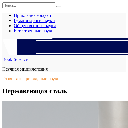
Перейти
Search
к
for:
содержанию
Прикладные науки
Гуманитарные науки
Общественные науки
Естественные науки
Book-Science
Научная энциклопедия
Главная
»
Прикладные науки
Нержавеющая сталь