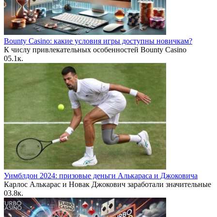
Bounty Casino: какие условия игры доступны новичкам?
К числу привлекательных особенностей Bounty Casino
0
5.1к.
Уимблдон 2024: призовые деньги Алькараса и Джоковича
Карлос Алькарас и Новак Джокович заработали значительные
0
3.8к.