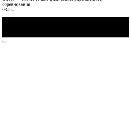
соревнования
0
3.2к.
По всем вопросам пишите на почту: info@otvetin.ru
© 2026 Все права защищены. Копирование материалов
допускается только с разрешения правообладателя.