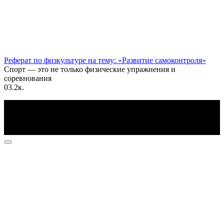
Реферат по физкультуре на тему: «Развитие самоконтроля»
Спорт — это не только физические упражнения и
соревнования
0
3.2к.
По всем вопросам пишите на почту: info@otvetin.ru
© 2026 Все права защищены. Копирование материалов
допускается только с разрешения правообладателя.