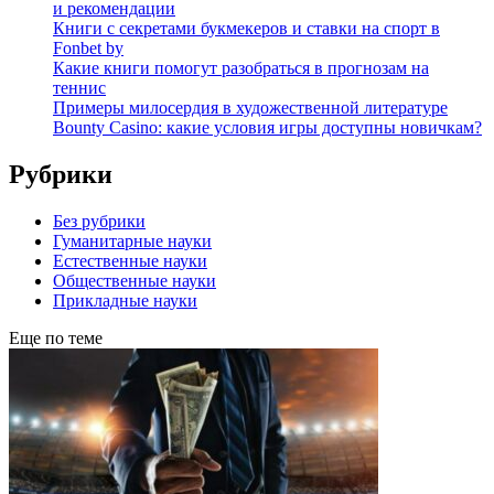
и рекомендации
Книги с секретами букмекеров и ставки на спорт в
Fonbet by
Какие книги помогут разобраться в прогнозам на
теннис
Примеры милосердия в художественной литературе
Bounty Casino: какие условия игры доступны новичкам?
Рубрики
Без рубрики
Гуманитарные науки
Естественные науки
Общественные науки
Прикладные науки
Еще по теме