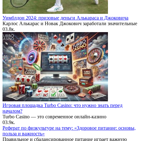
Уимблдон 2024: призовые деньги Алькараса и Джоковича
Карлос Алькарас и Новак Джокович заработали значительные
0
3.8к.
Игровая площадка Turbo Casino: что нужно знать перед
началом?
Turbo Casino — это современное онлайн-казино
0
3.9к.
Реферат по физкультуре на тему: «Здоровое питание: основы,
польза и важность»
Правильное и сбалансированное питание играет важную