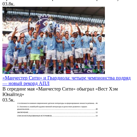
0
3.8к.
«Манчестер Сити» и Гвардиола: четыре чемпионства подряд
— новый рекорд АПЛ
В середине мая «Манчестер Сити» обыграл «Вест Хэм
Юнайтед»
0
3.5к.