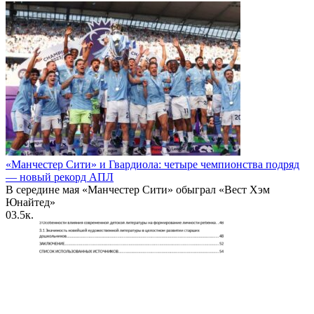
«Манчестер Сити» и Гвардиола: четыре чемпионства подряд
— новый рекорд АПЛ
В середине мая «Манчестер Сити» обыграл «Вест Хэм
Юнайтед»
0
3.5к.