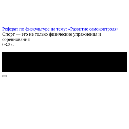
Реферат по физкультуре на тему: «Развитие самоконтроля»
Спорт — это не только физические упражнения и
соревнования
0
3.2к.
По всем вопросам пишите на почту: info@otvetin.ru
© 2026 Все права защищены. Копирование материалов
допускается только с разрешения правообладателя.