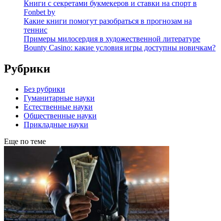
Книги с секретами букмекеров и ставки на спорт в
Fonbet by
Какие книги помогут разобраться в прогнозам на
теннис
Примеры милосердия в художественной литературе
Bounty Casino: какие условия игры доступны новичкам?
Рубрики
Без рубрики
Гуманитарные науки
Естественные науки
Общественные науки
Прикладные науки
Еще по теме