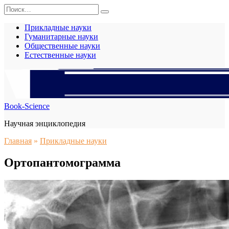
Перейти
Search
к
for:
содержанию
Прикладные науки
Гуманитарные науки
Общественные науки
Естественные науки
Book-Science
Научная энциклопедия
Главная
»
Прикладные науки
Ортопантомограмма