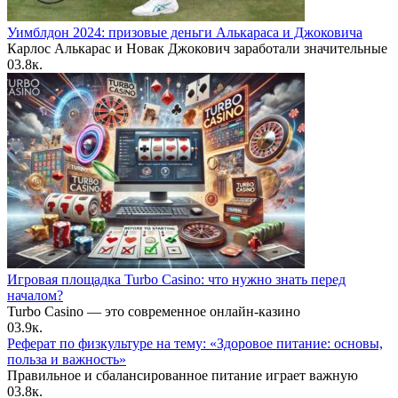
Уимблдон 2024: призовые деньги Алькараса и Джоковича
Карлос Алькарас и Новак Джокович заработали значительные
0
3.8к.
Игровая площадка Turbo Casino: что нужно знать перед
началом?
Turbo Casino — это современное онлайн-казино
0
3.9к.
Реферат по физкультуре на тему: «Здоровое питание: основы,
польза и важность»
Правильное и сбалансированное питание играет важную
0
3.8к.