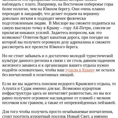
наблюдать с плато. Например, на Восточном побережье горы
более пологие, чем на Южном берегу. Они очень плавно
переходят в ландшафт, что делает подъем на вершину
довольно легким и подходит менее физически
подготовленным людям. В Мисхоре вы сможете подняться на
самую высокую точку в Крыму – гору Ай-Петри, совсем не
прилагая никаких усилий. Задаетесь вопросом, как это
возможно? Ответом будет канатная дорога, при поездке на
которой вы получите огромную дозу адреналина и сможете
рассмотреть все прелести Южного берега.
Но не стоит забывать и о достаточно молодой туристической
культуре данного региона в связи с не столь давним падением
железного занавеса и к организации вашего отдыха нужно
подойти основательно, чтобы ваш
туризм в Крыму
не остался
без впечатлений и позитивных эмоций.
Если же вы задаетесь поиском недорого Крымского отдыха, то
Алушта и Судак именно для вас. Возможно курортная
инфраструктура здесь не впечатляет развитостью, но вы все
равно получите огромное наслаждение от пляжей с мелким
песочком или гравием, а также от непревзойденных пейзажей.
Для того чтобы получить просто незабываемые впечатления,
стоит посетить курортный поселок Новый Свет, а именно