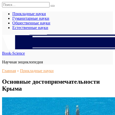
Перейти
Search
к
for:
содержанию
Прикладные науки
Гуманитарные науки
Общественные науки
Естественные науки
Book-Science
Научная энциклопедия
Главная
»
Прикладные науки
Основные достопримечательности
Крыма