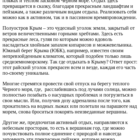
пляжах и теплом ласковом Черном море. Отдых здесь
превращается в сказку, благодаря прекрасным ландшафтам и
пейзажам, а также различным видам отдыха. Реализовать себя
можно как в активном, так и в пассивном времяпровождении.
Полуостров Крым – это чудесный уголок земли, закрытый от
ветров величественными горными хребтами. Здесь есть
прекрасные леса, гуляя по которым можно вдоволь
насладиться хвойным запахом кипарисов и можжевельника.
Южный берег Крыма (ЮБК), например, известен своим
непревзойденным климатом, который подобен только лишь
средиземноморскому. Так где отдыхать в Крыму? Ответ прост:
этот райский уголок прекрасен всем и везде, каждая его часть
по-своему уникальна.
Многие стремятся провести свой отпуск на берегу теплого
Черного моря, где, расслабившись под лучами солнца, можно
полностью позабыть о насущных проблемах и погрузиться в
свои мысли. Или, получив дозу адреналина после того, как
прокатились на водных лыжах или полетали на парашюте над
морем, снова броситься покорять неизведанные вершины.
Другие же, предпочитая активный отдых, направляются к
небесным просторам, то есть к вершинам гор, где можно
почувствовать полное единение с природой и навсегда
запомнить эти прекрасные пейзажи, которые можно