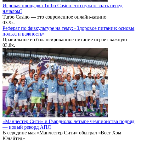
Игровая площадка Turbo Casino: что нужно знать перед
началом?
Turbo Casino — это современное онлайн-казино
0
3.9к.
Реферат по физкультуре на тему: «Здоровое питание: основы,
польза и важность»
Правильное и сбалансированное питание играет важную
0
3.8к.
«Манчестер Сити» и Гвардиола: четыре чемпионства подряд
— новый рекорд АПЛ
В середине мая «Манчестер Сити» обыграл «Вест Хэм
Юнайтед»