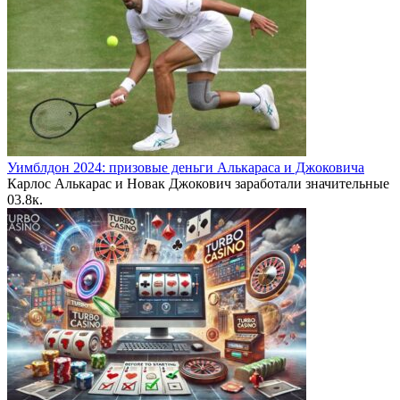
Уимблдон 2024: призовые деньги Алькараса и Джоковича
Карлос Алькарас и Новак Джокович заработали значительные
0
3.8к.