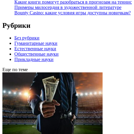
Какие книги помогут разобраться в прогнозам на теннис
Примеры милосердия в художественной литературе
Bounty Casino: какие условия игры доступны новичкам?
Рубрики
Без рубрики
Гуманитарные науки
Естественные науки
Общественные науки
Прикладные науки
Еще по теме