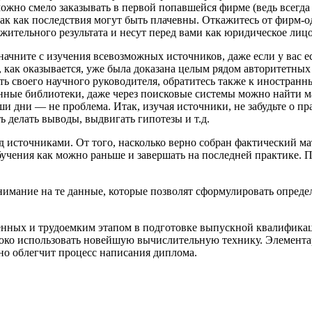
ожно смело заказывать в первой попавшейся фирме (ведь всегда е
ак как последствия могут быть плачевны. Откажитесь от фирм-
ожительного результата и несут перед вами как юридическое лиц
начните с изучения всевозможных источников, даже если у вас е
, как оказывается, уже была доказана целым рядом авторитетны
ить своего научного руководителя, обратитесь также к иностран
нные библиотеки, даже через поисковые системы можно найти ма
и дни — не проблема. Итак, изучая источники, не забудьте о пр
ь делать выводы, выдвигать гипотезы и т.д.
источниками. От того, насколько верно собран фак­тический мат
бучения как можно раньше и завершать на по­следней практике.
ни­мание на те данные, которые позволят сформулировать опред
твенных и трудоемким этапом в подготовке выпускной квалифика
роко использовать новейшую вычислительную технику. Элемент
но облегчит процесс написания диплома.