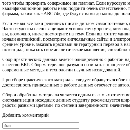
того чтобы проверить содержимое на плагиат. Если курсовую м
квалификационной работы надо подойти очень ответственно, т
фирмам, таким как «ABC74», где будут с вами до конца до пол
Если же вы все-таки решились писать диплом самостоятельно, 
Часто студенты слепо защищают «свою» точку зрения, хотя она
вы, возможно, иначе посмотрите на тему. Если вы хотите удив
изчали английский, посмотрите англоязычные сайты и электро
среднем уровне, заказать красивый литературный перевод в наш
потенциал, показать свое аналитическое мышление, способност
Сбор практических данных ведется одновременно с работой над 
качество ВКР. Сбор материалов разумно начинать в процессе о
современные методы и технологии научных исследований.
При сборе практического материала следует обращать особое в
достоверность приве­денных в работе данных отвечает ее автор.
Сбор и обработка материала является одним из самых от­ветс
систематизации исходных данных студенту реко­мендуется ши
работы разными цветами по степени завершенности значитель
Добавить комментарий
Имя
*