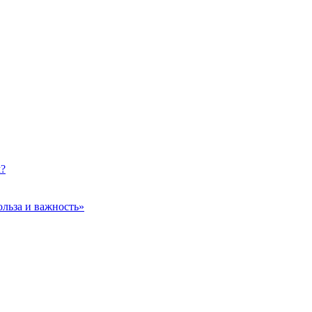
м?
ольза и важность»