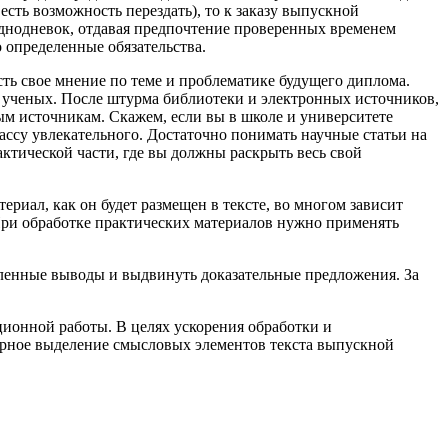
сть возможность перездать), то к заказу выпускной
однодневок, отдавая предпочтение проверенных временем
о определенные обязательства.
сть свое мнение по теме и проблематике будущего диплома.
х ученых. После штурма библиотеки и электронных источников,
ным источникам. Скажем, если вы в школе и университете
ссу увлекательного. Достаточно понимать научные статьи на
актической части, где вы должны раскрыть весь свой
ериал, как он будет размещен в тексте, во многом зависит
 При обработке практических материалов нужно применять
еленные вы­воды и выдвинуть доказательные предложения. За
ционной работы. В целях ускорения обработки и
арное выделение смысловых элементов текста выпускной