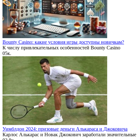
Bounty Casino: какие условия игры доступны новичкам?
К числу привлекательных особенностей Bounty Casino
0
5к.
Уимблдон 2024: призовые деньги Алькараса и Джоковича
Карлос Алькарас и Новак Джокович заработали значительные