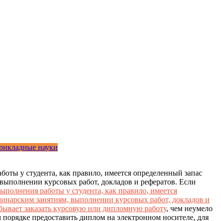
рикладные науки
оты у студента, как правило, имеется определенный запас
 выполнении курсовых работ, докладов и рефератов. Если
ыполнения работы у студента, как правило, имеется
минарским занятиям, выполнении курсовых работ, докладов и
бывает заказать
курсовую или дипломную работу
, чем неумело
м порядке предоставить диплом на электронном носителе, для