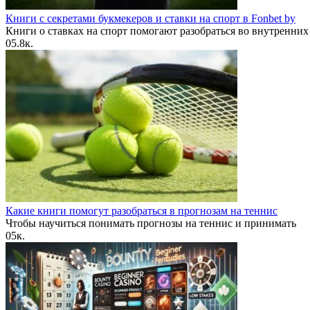
Книги с секретами букмекеров и ставки на спорт в Fonbet by
Книги о ставках на спорт помогают разобраться во внутренних
0
5.8к.
Какие книги помогут разобраться в прогнозам на теннис
Чтобы научиться понимать прогнозы на теннис и принимать
0
5к.