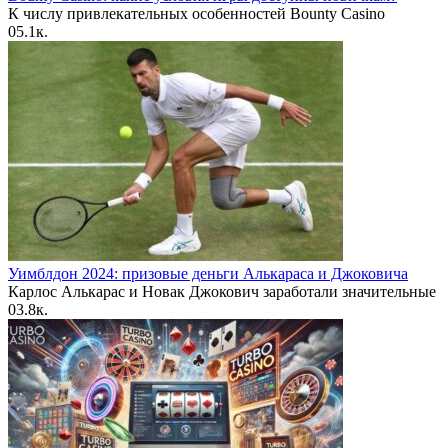
К числу привлекательных особенностей Bounty Casino
0
5.1к.
Уимблдон 2024: призовые деньги Алькараса и Джоковича
Карлос Алькарас и Новак Джокович заработали значительные
0
3.8к.