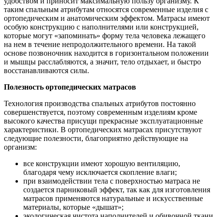
удобством и приносит максимальную пользу организму. К
таким спальным атрибутам относятся современные изделия с
ортопедическим и анатомическим эффектом. Матрасы имеют
особую конструкцию с наполнителями или конструкцией,
которые могут «запоминать» форму тела человека лежащего
на нем в течение непродолжительного времени. На такой
основе позвоночник находится в горизонтальном положении
и мышцы расслабляются, а значит, тело отдыхает, и быстро
восстанавливаются силы.
Полезность ортопедических матрасов
Технология производства спальных атрибутов постоянно
совершенствуется, поэтому современным изделиям кроме
высокого качества присущи прекрасные эксплуатационные
характеристики. В ортопедических матрасах присутствуют
следующие полезности, благоприятно действующие на
организм:
все конструкции имеют хорошую вентиляцию,
благодаря чему исключается скопление влаги;
при взаимодействии тела с поверхностью матраса не
создается парниковый эффект, так как для изготовления
матрасов применяются натуральные и искусственные
материалы, которые «дышат»;
экологическая чистота наполнителей и обивочной ткани