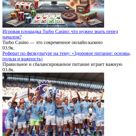
Игровая площадка Turbo Casino: что нужно знать перед
началом?
Turbo Casino — это современное онлайн-казино
0
3.9к.
Реферат по физкультуре на тему: «Здоровое питание: основы,
польза и важность»
Правильное и сбалансированное питание играет важную
0
3.8к.