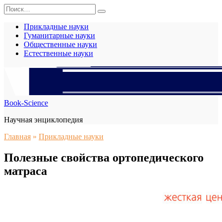
Перейти
Search
к
for:
содержанию
Прикладные науки
Гуманитарные науки
Общественные науки
Естественные науки
Book-Science
Научная энциклопедия
Главная
»
Прикладные науки
Полезные свойства ортопедического
матраса