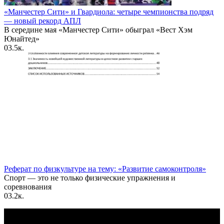
«Манчестер Сити» и Гвардиола: четыре чемпионства подряд
— новый рекорд АПЛ
В середине мая «Манчестер Сити» обыграл «Вест Хэм
Юнайтед»
0
3.5к.
Реферат по физкультуре на тему: «Развитие самоконтроля»
Спорт — это не только физические упражнения и
соревнования
0
3.2к.
По всем вопросам пишите на почту: info@otvetin.ru