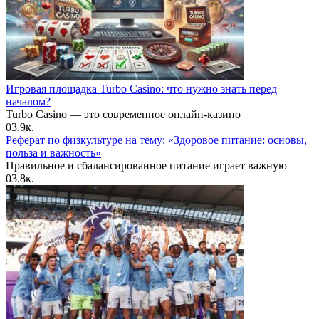
Игровая площадка Turbo Casino: что нужно знать перед
началом?
Turbo Casino — это современное онлайн-казино
0
3.9к.
Реферат по физкультуре на тему: «Здоровое питание: основы,
польза и важность»
Правильное и сбалансированное питание играет важную
0
3.8к.