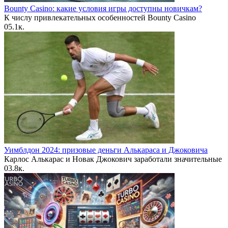
Bounty Casino: какие условия игры доступны новичкам?
К числу привлекательных особенностей Bounty Casino
0
5.1к.
Уимблдон 2024: призовые деньги Алькараса и Джоковича
Карлос Алькарас и Новак Джокович заработали значительные
0
3.8к.