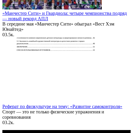
«Манчестер Сити» и Гвардиола: четыре чемпионства подряд
— новый рекорд АПЛ
В середине мая «Манчестер Сити» обыграл «Вест Хэм
Юнайтед»
0
3.5к.
Реферат по физкультуре на тему: «Развитие самоконтроля»
Спорт — это не только физические упражнения и
соревнования
0
3.2к.
По всем вопросам пишите на почту: info@otvetin.ru