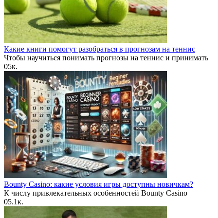
Какие книги помогут разобраться в прогнозам на теннис
Чтобы научиться понимать прогнозы на теннис и принимать
0
5к.
Bounty Casino: какие условия игры доступны новичкам?
К числу привлекательных особенностей Bounty Casino
0
5.1к.