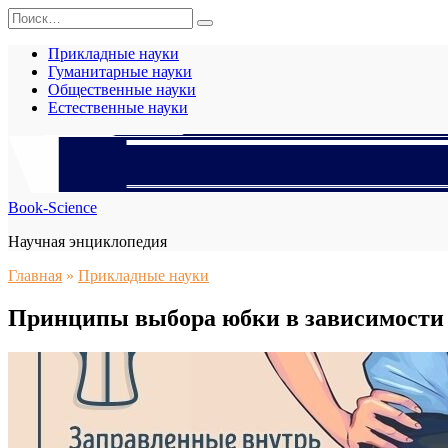
Перейти
Search
к
for:
содержанию
Прикладные науки
Гуманитарные науки
Общественные науки
Естественные науки
Book-Science
Научная энциклопедия
Главная
»
Прикладные науки
Принципы выбора юбки в зависимости 