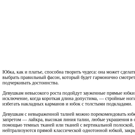
Юбка, как и платье, способна творить чудеса: она может сдела
выбрать правильный фасон, который будет гармонично смотретьс
подчеркивать достоинства.
Девушкам невысокого роста подойдут зауженные прямые юбки до
исключение, когда короткая длина допустима, — стройные ног
избегать накладных карманов и юбок с толстыми подкладами.
Девушкам с невыраженной талией можно порекомендовать юбку
запретом — лайкра, высокая линия талии, любые украшения в о
помощью темных тканей или тканей с вертикальной полоской
нейтрализуются прямой классической однотонной юбкой, закр