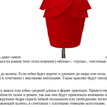
ть даже самую
н
я на вашем типе телосложения («яблоко», «груша», «песочные ча
 колена. Если юбка будет короче и длиннее до икры или пола, 
и в сочетании с высокими каблуками. Также красиво будут смот
-макси или юбки средней длины в форме трапеции. Приветству
бласти талии и ремни, так как они будут привлекать внимание 
, крупные бедра скрыть юбкой-тюльпаном или свободными лег
ывающей колено, в сочетании с плотными темными колготками.