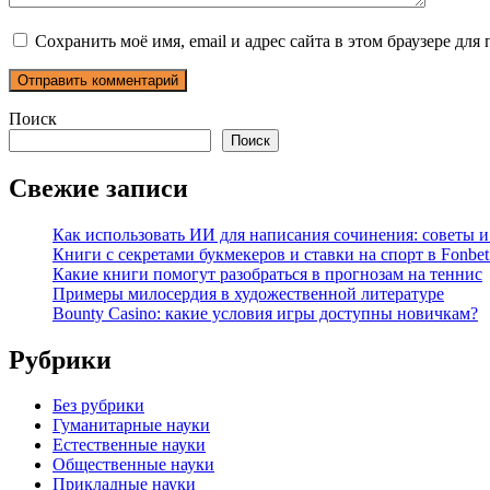
Сохранить моё имя, email и адрес сайта в этом браузере д
Поиск
Поиск
Свежие записи
Как использовать ИИ для написания сочинения: советы 
Книги с секретами букмекеров и ставки на спорт в Fonbet
Какие книги помогут разобраться в прогнозам на теннис
Примеры милосердия в художественной литературе
Bounty Casino: какие условия игры доступны новичкам?
Рубрики
Без рубрики
Гуманитарные науки
Естественные науки
Общественные науки
Прикладные науки