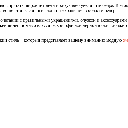
адо спрятать широкие плечи и визуально увеличить бедра. В эт
а-конверт и различные рюши и украшения в области бедер.
четании с правильными украшениями, блузкой и аксессуарами с
й женщины, помимо классической офисной черной юбки, должно 
гский стиль», который представляет вашему вниманию модную
же