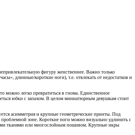
епривлекательную фигуру женственнее. Важно только
сы», длинные/короткие ноги), т.е. отвлекать от недостатков и
то можно легко превратиться в гнома. Единственное
реться юбки с запахом. В целом миниатюрным девушкам стоит
ется асимметрия и крупные геометрические принты. Под
к проблемной зоне. Короткие ноги можно визуально удлинить с
кими тканями или многослойным пошивом. Крупные икры