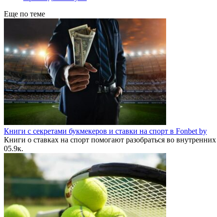
Еще по теме
Книги с секретами букмекеров и ставки на спорт в Fonbet by
Книги о ставках на спорт помогают разобраться во внутренних
0
5.9к.