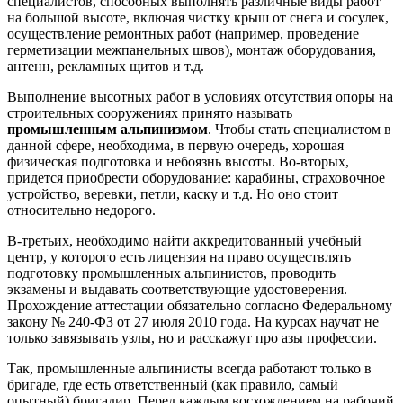
специалистов, способных выполнять различные виды работ
на большой высоте, включая чистку крыш от снега и сосулек,
осуществление ремонтных работ (например, проведение
герметизации межпанельных швов), монтаж оборудования,
антенн, рекламных щитов и т.д.
Выполнение высотных работ в условиях отсутствия опоры на
строительных сооружениях принято называть
промышленным альпинизмом
. Чтобы стать специалистом в
данной сфере, необходима, в первую очередь, хорошая
физическая подготовка и небоязнь высоты. Во-вторых,
придется приобрести оборудование: карабины, страховочное
устройство, веревки, петли, каску и т.д. Но оно стоит
относительно недорого.
В-третьих, необходимо найти аккредитованный учебный
центр, у которого есть лицензия на право осуществлять
подготовку промышленных альпинистов, проводить
экзамены и выдавать соответствующие удостоверения.
Прохождение аттестации обязательно согласно Федеральному
закону № 240-ФЗ от 27 июля 2010 года. На курсах научат не
только завязывать узлы, но и расскажут про азы профессии.
Так, промышленные альпинисты всегда работают только в
бригаде, где есть ответственный (как правило, самый
опытный) бригадир. Перед каждым восхождением на рабочий