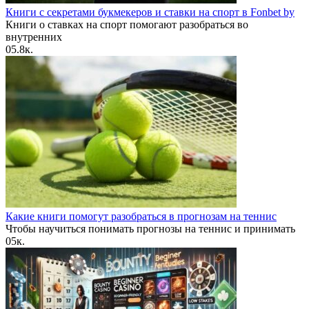
Книги с секретами букмекеров и ставки на спорт в Fonbet by
Книги о ставках на спорт помогают разобраться во
внутренних
0
5.8к.
Какие книги помогут разобраться в прогнозам на теннис
Чтобы научиться понимать прогнозы на теннис и принимать
0
5к.