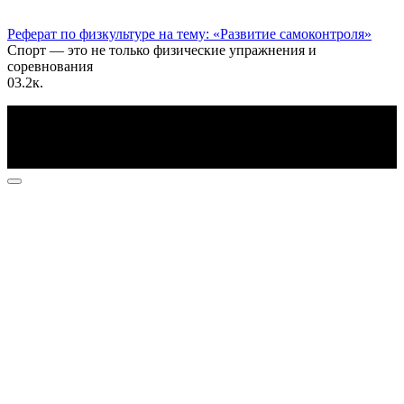
Реферат по физкультуре на тему: «Развитие самоконтроля»
Спорт — это не только физические упражнения и
соревнования
0
3.2к.
По всем вопросам пишите на почту: info@otvetin.ru
© 2026 Все права защищены. Копирование материалов
допускается только с разрешения правообладателя.