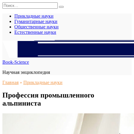
Перейти
Search
к
for:
содержанию
Прикладные науки
Гуманитарные науки
Общественные науки
Естественные науки
Book-Science
Научная энциклопедия
Главная
»
Прикладные науки
Профессия промышленного
альпиниста