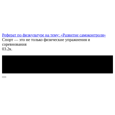
Реферат по физкультуре на тему: «Развитие самоконтроля»
Спорт — это не только физические упражнения и
соревнования
0
3.2к.
По всем вопросам пишите на почту: info@otvetin.ru
© 2026 Все права защищены. Копирование материалов
допускается только с разрешения правообладателя.