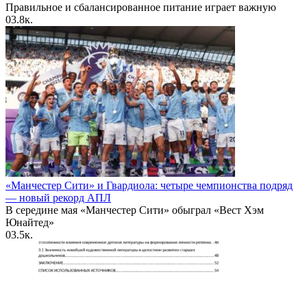
Правильное и сбалансированное питание играет важную
0
3.8к.
«Манчестер Сити» и Гвардиола: четыре чемпионства подряд
— новый рекорд АПЛ
В середине мая «Манчестер Сити» обыграл «Вест Хэм
Юнайтед»
0
3.5к.