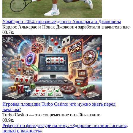
Уимблдон 2024: призовые деньги Алькараса и Джоковича
Карлос Алькарас и Новак Джокович заработали значительные
0
3.7к.
Игровая площадка Turbo Casino: что нужно знать перед
началом?
Turbo Casino — это современное онлайн-казино
0
3.9к.
Реферат по физкультуре на тему: «Здоровое питание: основы,
польза и важность»