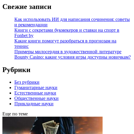
Свежие записи
Как использовать ИИ для написания сочинения: советы
и рекомендации
Книги с секретами букмекеров и ставки на спорт в
Fonbet by
Какие книги помогут разобраться в прогнозам на
теннис
Примеры милосердия в художественной литературе
Bounty Casino: какие условия игры доступны новичкам?
Рубрики
Без рубрики
Гуманитарные науки
Естественные науки
Общественные науки
Прикладные науки
Еще по теме