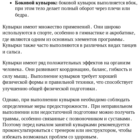
Боковой кувырок:
боковой кувырок выполняется вбок‚
при этом тело делает полный оборот через плечи или
бедра․
Кувырки имеют множество применений․ Они широко
используются в спорте‚ особенно в гимнастике и акробатике‚
где являются одним из основных элементов программы․
Кувырки также часто выполняются в различных видах танцев
и сальса․
Кувырки имеют ряд положительных эффектов на организм
человека․ Они развивают координацию‚ баланс‚ гибкость и
силу мышц․ Выполнение кувырков требует хорошей
физической формы и правильной техники‚ что способствует
улучшению общей физической подготовки․
Однако‚ при выполнении кувырков необходимо соблюдать
определенные меры предосторожности․ При неправильном
выполнении или недостаточной подготовке можно получить
травмы‚ особенно связанные с позвоночником и суставами․
Поэтому перед началом занятий кувырками рекомендуется
проконсультироваться с тренером или инструктором‚ чтобы
избежать возможных проблем со здоровьем․