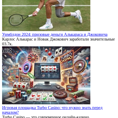
Уимблдон 2024: призовые деньги Алькараса и Джоковича
Карлос Алькарас и Новак Джокович заработали значительные
0
3.7к.
Игровая площадка Turbo Casino: что нужно знать перед
началом?
Turbo Casino — это современное онлайн-казино