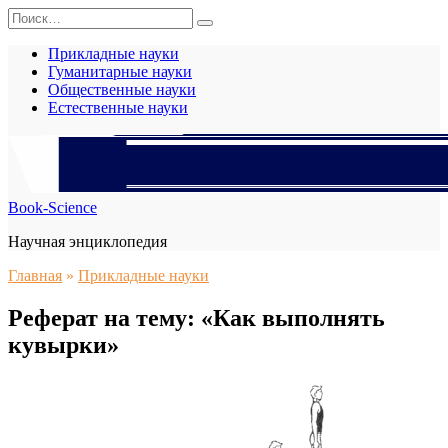
Перейти
Search
к
for:
содержанию
Прикладные науки
Гуманитарные науки
Общественные науки
Естественные науки
Book-Science
Научная энциклопедия
Главная
»
Прикладные науки
Реферат на тему: «Как выполнять
кувырки»