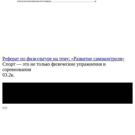
Реферат по физкультуре на тему: «Развитие самоконтроля»
Спорт — это не только физические упражнения и
соревнования
0
3.2к.
По всем вопросам пишите на почту: info@otvetin.ru
© 2026 Все права защищены. Копирование материалов
допускается только с разрешения правообладателя.