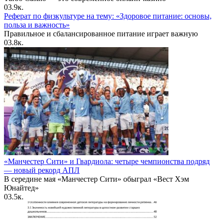
0
3.9к.
Реферат по физкультуре на тему: «Здоровое питание: основы,
польза и важность»
Правильное и сбалансированное питание играет важную
0
3.8к.
«Манчестер Сити» и Гвардиола: четыре чемпионства подряд
— новый рекорд АПЛ
В середине мая «Манчестер Сити» обыграл «Вест Хэм
Юнайтед»
0
3.5к.