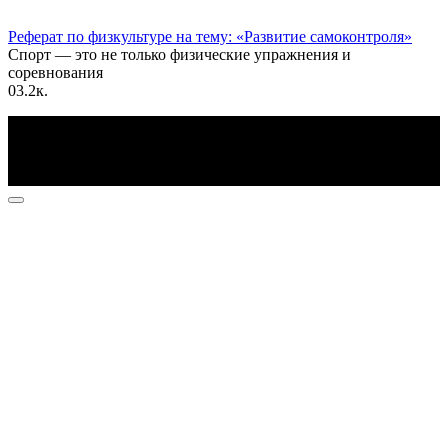
Реферат по физкультуре на тему: «Развитие самоконтроля»
Спорт — это не только физические упражнения и
соревнования
0
3.2к.
По всем вопросам пишите на почту: info@otvetin.ru
© 2026 Все права защищены. Копирование материалов
допускается только с разрешения правообладателя.