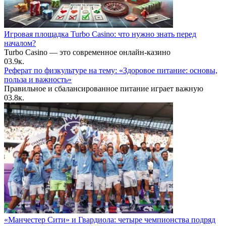
Игровая площадка Turbo Casino: что нужно знать перед
началом?
Turbo Casino — это современное онлайн-казино
0
3.9к.
Реферат по физкультуре на тему: «Здоровое питание: основы,
польза и важность»
Правильное и сбалансированное питание играет важную
0
3.8к.
«Манчестер Сити» и Гвардиола: четыре чемпионства подряд