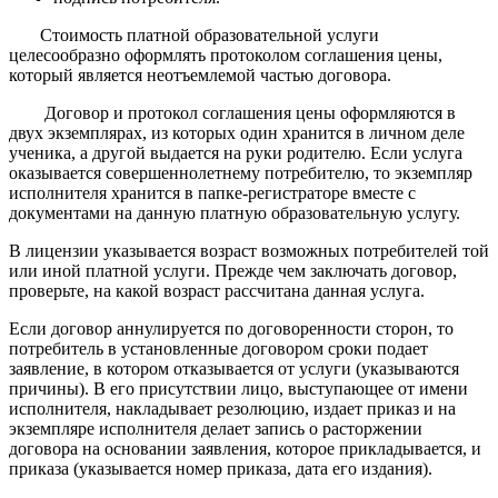
Стоимость платной образовательной услуги
целесообразно оформлять протоко­лом соглашения цены,
который является неотъемлемой частью договора.
Договор и протокол соглашения цены оформляются в
двух экземплярах, из которых один хранится в личном деле
ученика, а другой выдается на руки родителю. Если услуга
оказывается совершеннолетнему потребителю, то экземпляр
исполнителя хранится в пап­ке-регистраторе вместе с
документами на данную платную образовательную услугу.
В лицензии указывается возраст возможных потребителей той
или иной платной услуги. Прежде чем заключать договор,
проверьте, на какой возраст рас­считана данная услуга.
Если договор аннулируется по договоренности сторон, то
потребитель в установ­ленные договором сроки подает
заявление, в котором отказывается от услуги (указыва­ются
причины). В его присутствии лицо, выступающее от имени
исполнителя, наклады­вает резолюцию, издает приказ и на
экземпляре исполнителя делает запись о расторже­нии
договора на основании заявления, которое прикладывается, и
приказа (указывает­ся номер приказа, дата его издания).