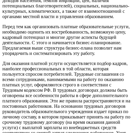
доходов населения, темпов инфляции, цен, наличия
потенциальных благотворителей), социальных, национально-
куль­турных, климатических, а также от взаимоотношений с
органами местной власти и управления образованием.
Перед тем как организовать платные образовательные услуги,
необходимо оценить их востребованность, возможную цену,
кадровый потенциал и многие другие аспекты будущей
деятельности. С этого и начинается бизнес-планирование.
Предлагаемая выше структура бизнес-плана позволит нам
упорядочить и систематизировать эту работу.
Для оказания платной услуги осуществляется подбор кадров,
наиболее профессиональных в той области, которая
пользуется спросом потребителей. Трудовые соглашения со
всеми сотрудниками, нанимаемыми на работу по оказанию
платных услуг, оформляются строго в соответствии с
Трудовым кодексом РФ. В трудовых договорах должны быть
оговорены все особенности работы в сфере дополнительного
платного образования. Эти же правила распространяются и на
постоянных работников. На основании трудовых договоров
руководитель образовательного учреждения издает приказ по
личному составу, в котором приказывает принять на работу по
срочному трудовому договору (на время оказания данной
услуги) с выплатой зарплаты из внебюджетных средств
соответствии со сметой затрат следующих работников. Учет