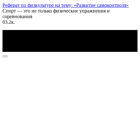
Реферат по физкультуре на тему: «Развитие самоконтроля»
Спорт — это не только физические упражнения и
соревнования
0
3.2к.
По всем вопросам пишите на почту: info@otvetin.ru
© 2026 Все права защищены. Копирование материалов
допускается только с разрешения правообладателя.