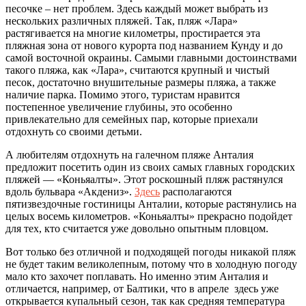
песочке – нет проблем. Здесь каждый может выбрать из
нескольких различных пляжей. Так, пляж «Лара»
растягивается на многие километры, простирается эта
пляжная зона от нового курорта под названием Кунду и до
самой восточной окраины. Самыми главными достоинствами
такого пляжа, как «Лара», считаются крупный и чистый
песок, достаточно внушительные размеры пляжа, а также
наличие парка. Помимо этого, туристам нравится
постепенное увеличение глубины, это особенно
привлекательно для семейных пар, которые приехали
отдохнуть со своими детьми.
А любителям отдохнуть на галечном пляже Анталия
предложит посетить один из своих самых главных городских
пляжей — «Коньяалты». Этот роскошный пляж растянулся
вдоль бульвара «Акдениз».
Здесь
располагаются
пятизвездочные гостиницы Анталии, которые растянулись на
целых восемь километров. «Коньяалты» прекрасно подойдет
для тех, кто считается уже довольно опытным пловцом.
Вот только без отличной и подходящей погоды никакой пляж
не будет таким великолепным, потому что в холодную погоду
мало кто захочет поплавать. Но именно этим Анталия и
отличается, например, от Балтики, что в апреле здесь уже
открывается купальный сезон, так как средняя температура