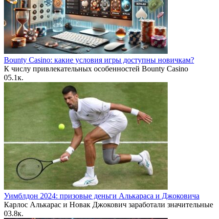
Bounty Casino: какие условия игры доступны новичкам?
К числу привлекательных особенностей Bounty Casino
0
5.1к.
Уимблдон 2024: призовые деньги Алькараса и Джоковича
Карлос Алькарас и Новак Джокович заработали значительные
0
3.8к.