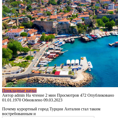
Прикладные науки
Автор
admin
На чтение
2 мин
Просмотров
472
Опубликовано
01.01.1970
Обновлено
09.03.2023
Почему курортный город Турции Анталия стал таким
востребованным и