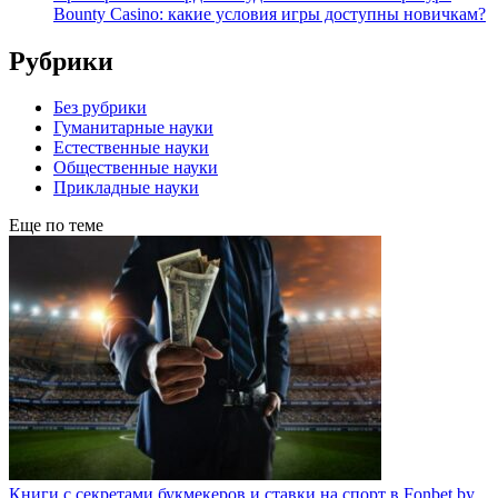
Bounty Casino: какие условия игры доступны новичкам?
Рубрики
Без рубрики
Гуманитарные науки
Естественные науки
Общественные науки
Прикладные науки
Еще по теме
Книги с секретами букмекеров и ставки на спорт в Fonbet by