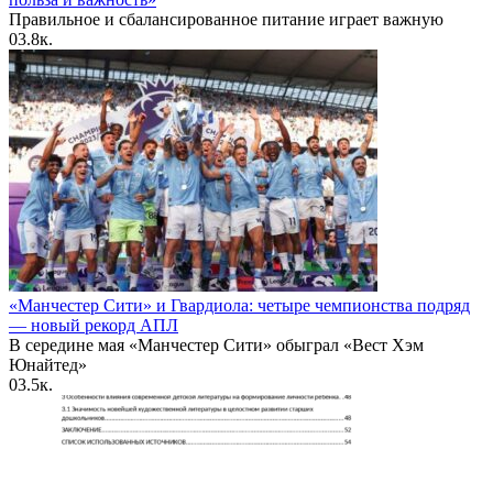
Правильное и сбалансированное питание играет важную
0
3.8к.
«Манчестер Сити» и Гвардиола: четыре чемпионства подряд
— новый рекорд АПЛ
В середине мая «Манчестер Сити» обыграл «Вест Хэм
Юнайтед»
0
3.5к.