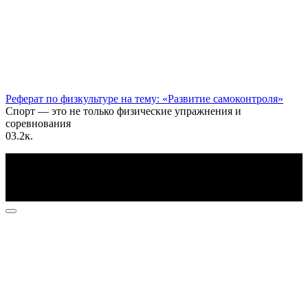
Реферат по физкультуре на тему: «Развитие самоконтроля»
Спорт — это не только физические упражнения и
соревнования
0
3.2к.
По всем вопросам пишите на почту: info@otvetin.ru
© 2026 Все права защищены. Копирование материалов
допускается только с разрешения правообладателя.