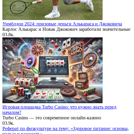
Уимблдон 2024: призовые деньги Алькараса и Джоковича
Карлос Алькарас и Новак Джокович заработали значительные
0
3.8к.
Игровая площадка Turbo Casino: что нужно знать перед
началом?
Turbo Casino — это современное онлайн-казино
0
3.9к.
Реферат по физкультуре на тему: «Здоровое питание: основы,
польза и важность»