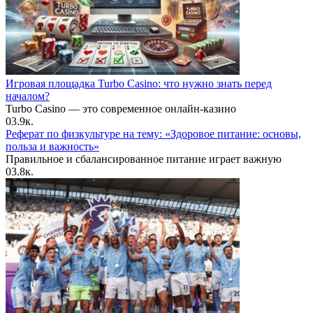
Игровая площадка Turbo Casino: что нужно знать перед
началом?
Turbo Casino — это современное онлайн-казино
0
3.9к.
Реферат по физкультуре на тему: «Здоровое питание: основы,
польза и важность»
Правильное и сбалансированное питание играет важную
0
3.8к.