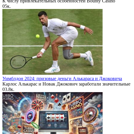
К числу привлекательных особенностей Bounty Casino
0
5к.
Уимблдон 2024: призовые деньги Алькараса и Джоковича
Карлос Алькарас и Новак Джокович заработали значительные
0
3.8к.