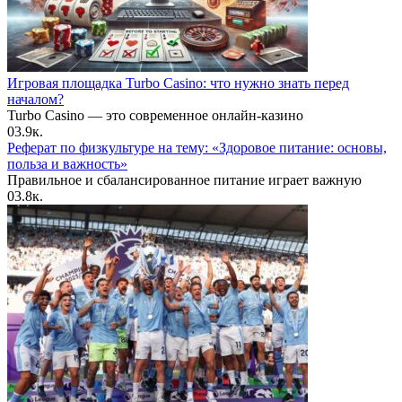
Игровая площадка Turbo Casino: что нужно знать перед
началом?
Turbo Casino — это современное онлайн-казино
0
3.9к.
Реферат по физкультуре на тему: «Здоровое питание: основы,
польза и важность»
Правильное и сбалансированное питание играет важную
0
3.8к.