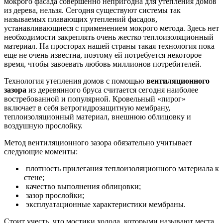
мокрого фасада совершенно непригодна для утепления домов
из дерева, нельзя. Сегодня существуют системы так
называемых плавающих утеплений фасадов,
устанавливающиеся с применением мокрого метода. Здесь нет
необходимости закреплять очень жестко теплоизоляционный
материал. На просторах нашей страны такая технология пока
еще не очень известна, поэтому ей потребуется некоторое
время, чтобы завоевать любовь миллионов потребителей.
Технология утепления домов с помощью
вентиляционного
зазора
из деревянного бруса считается сегодня наиболее
востребованной и популярной. Кровельный «пирог»
включает в себя ветрогидрозащитную мембрану,
теплоизоляционный материал, внешнюю облицовку и
воздушную прослойку.
Метод вентиляционного зазора обязательно учитывает
следующие моменты:
плотность прилегания теплоизоляционного материала к
стене;
качество выполнения облицовки;
зазор прослойки;
эксплуатационные характеристики мембраны.
Стоит учесть, что мостики холода, которыми называют места