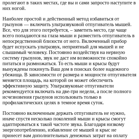
пролегают в таких местах, где вы и сами запросто наступите в
них ногой.
Наиболее простой и действенный метод избавиться от
грызунов — включить ультразвуковой отпугиватель мышей.
Все, что для этого потребуется, – заметить место, где чаще
всего попадаются на глаза мыши и разместить отпугиватель в
непосредственной близости от него. Включенный прибор
будет испускать ультразвук, неприятный для мышей и не
слышимый человеку. Постоянно воздействуя на нервную
систему грызунов, звук не даст им возможности спокойно
питаться и размножаться. То есть мыши и крысы будут
вынуждены покинуть Ваш дом в поисках более надежного
убежища. В зависимости от размера и мощности отпугивателя
меняется площадь, на которой он может обеспечить
эффективную защиту. Ультразвуковые отпугиватели
рекомендуется включать на две-три недели, а после полного
исчезновения грызунов использовать только в
профилактических целях в темное время суток.
Постоянно включенным держать отпугиватель не нужно,
иначе спустя несколько поколений мыши и крысы смогут
адаптироваться к такой частоте звука. Благодаря низкому
энергопотреблению, избавление от мышей и крыс не
принесет вам дополнительных денежных затрат на оплату