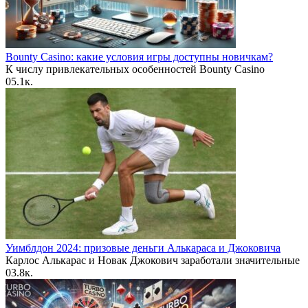
Bounty Casino: какие условия игры доступны новичкам?
К числу привлекательных особенностей Bounty Casino
0
5.1к.
Уимблдон 2024: призовые деньги Алькараса и Джоковича
Карлос Алькарас и Новак Джокович заработали значительные
0
3.8к.