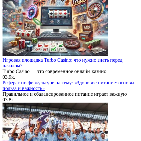
Игровая площадка Turbo Casino: что нужно знать перед
началом?
Turbo Casino — это современное онлайн-казино
0
3.9к.
Реферат по физкультуре на тему: «Здоровое питание: основы,
польза и важность»
Правильное и сбалансированное питание играет важную
0
3.8к.