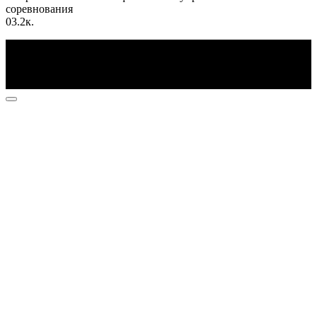
соревнования
0
3.2к.
По всем вопросам пишите на почту: info@otvetin.ru
© 2026 Все права защищены. Копирование материалов
допускается только с разрешения правообладателя.