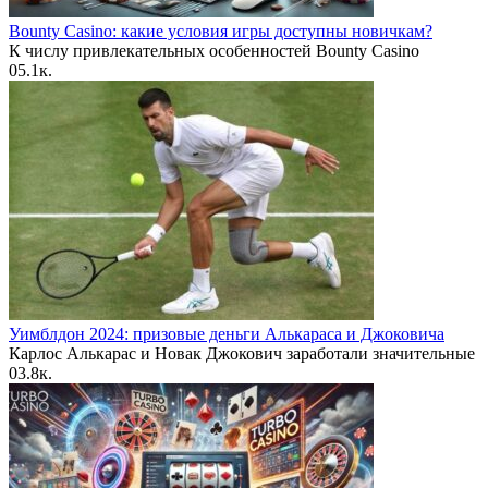
Bounty Casino: какие условия игры доступны новичкам?
К числу привлекательных особенностей Bounty Casino
0
5.1к.
Уимблдон 2024: призовые деньги Алькараса и Джоковича
Карлос Алькарас и Новак Джокович заработали значительные
0
3.8к.