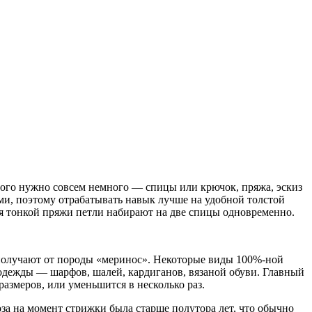
ого нужно совсем немного — спицы или крючок, пряжа, эскиз
ыми, поэтому отрабатывать навык лучше на удобной толстой
ля тонкой пряжи петли набирают на две спицы одновременно.
 получают от породы «меринос». Некоторые виды 100%-ной
 одежды — шарфов, шалей, кардиганов, вязаной обуви. Главный
размеров, или уменьшится в несколько раз.
оза на момент стрижки была старше полутора лет, что обычно