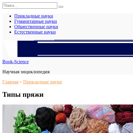
Перейти
Search
к
for:
содержанию
Прикладные науки
Гуманитарные науки
Общественные науки
Естественные науки
Book-Science
Научная энциклопедия
Главная
»
Прикладные науки
Типы пряжи