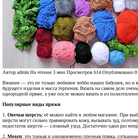
Автор
admin
На чтение
3 мин
Просмотров
614
Опубликовано
0
Вязание — это не только любимое хобби наших бабушек, но и 
будущего изделия и масса терпения. Вязать на самом деле очен
однородной пряже, а уже после можно вязать и из полиэтилено
Популярные виды пряжи
1.
Овечья шерсть
: её можно найти в любом магазине. При вы
шерсти могут сильно травмировать кожу, вызывать зуд, поэтом
недостаток шерсти — сложный уход. Достаточно один раз непра
2.
Мохер
: это тонкая и одновременно прочная пряжа, сотканна