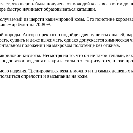
начает, что шерсть была получена от молодой козы возрастом до
ере быстро начинают образовываться катышки.
олучаемый из шерсти кашемировой козы. Это поистине королевск
 кашемир будет на 70-80%.
ой породы. Ангора прекрасно подойдет для пушистых шалей, вар
ирать, сушить и даже выжимать, однако допускается химическая чи
зонтальном положении на махровом полотенце без отжима.
риловой кислоты. Несмотря на то, что он не такой теплый, как 
 недостатки: изделия из акрила сильно электризуются, плохо про
мого изделия. Тренироваться вязать можно и на самых дешевых 
 появиться опрелости и высыпания на коже.