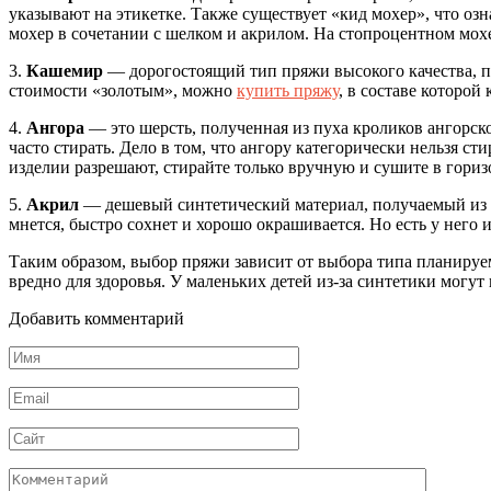
указывают на этикетке. Также существует «кид мохер», что оз
мохер в сочетании с шелком и акрилом. На стопроцентном мох
3.
Кашемир
— дорогостоящий тип пряжи высокого качества, п
стоимости «золотым», можно
купить пряжу
, в составе которой
4.
Ангора
— это шерсть, полученная из пуха кроликов ангорск
часто стирать. Дело в том, что ангору категорически нельзя ст
изделии разрешают, стирайте только вручную и сушите в гори
5.
Акрил
— дешевый синтетический материал, получаемый из ак
мнется, быстро сохнет и хорошо окрашивается. Но есть у него и
Таким образом, выбор пряжи зависит от выбора типа планируе
вредно для здоровья. У маленьких детей из-за синтетики могут
Добавить комментарий
Имя
*
Email
*
Сайт
Комментарий