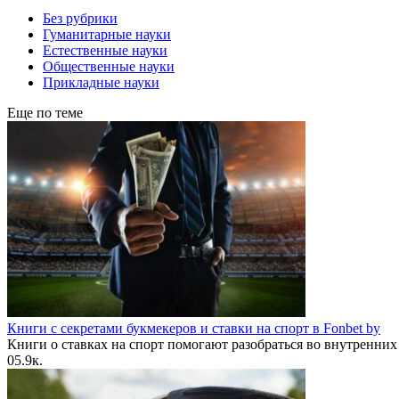
Без рубрики
Гуманитарные науки
Естественные науки
Общественные науки
Прикладные науки
Еще по теме
Книги с секретами букмекеров и ставки на спорт в Fonbet by
Книги о ставках на спорт помогают разобраться во внутренних
0
5.9к.