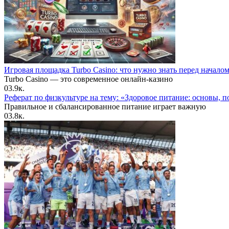
Игровая площадка Turbo Casino: что нужно знать перед начало
Turbo Casino — это современное онлайн-казино
0
3.9к.
Реферат по физкультуре на тему: «Здоровое питание: основы, п
Правильное и сбалансированное питание играет важную
0
3.8к.