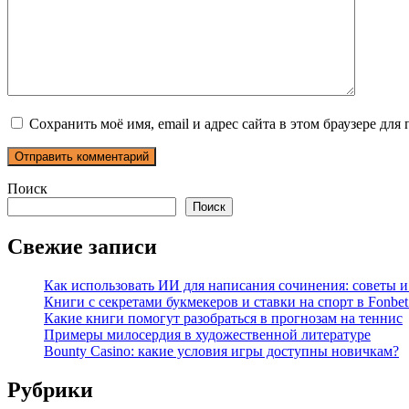
Сохранить моё имя, email и адрес сайта в этом браузере д
Поиск
Поиск
Свежие записи
Как использовать ИИ для написания сочинения: советы 
Книги с секретами букмекеров и ставки на спорт в Fonbet
Какие книги помогут разобраться в прогнозам на теннис
Примеры милосердия в художественной литературе
Bounty Casino: какие условия игры доступны новичкам?
Рубрики