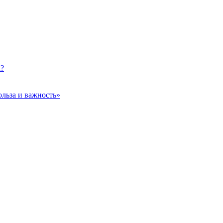
м?
ольза и важность»