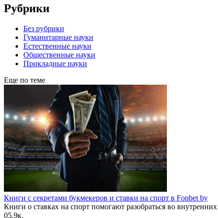
Рубрики
Без рубрики
Гуманитарные науки
Естественные науки
Общественные науки
Прикладные науки
Еще по теме
Книги с секретами букмекеров и ставки на спорт в Fonbet by
Книги о ставках на спорт помогают разобраться во внутренних
0
5.9к.