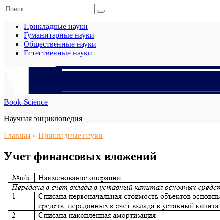
Перейти
Search
к
for:
содержанию
Прикладные науки
Гуманитарные науки
Общественные науки
Естественные науки
Book-Science
Научная энциклопедия
Главная
»
Прикладные науки
Учет финансовых вложений