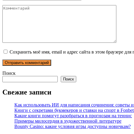
Комментарий
Сохранить моё имя, email и адрес сайта в этом браузере д
Поиск
Поиск
Свежие записи
Как использовать ИИ для написания сочинения: советы 
Книги с секретами букмекеров и ставки на спорт в Fonbet
Какие книги помогут разобраться в прогнозам на теннис
Примеры милосердия в художественной литературе
Bounty Casino: какие условия игры доступны новичкам?