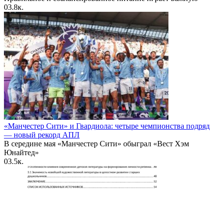
0
3.8к.
«Манчестер Сити» и Гвардиола: четыре чемпионства подряд
— новый рекорд АПЛ
В середине мая «Манчестер Сити» обыграл «Вест Хэм
Юнайтед»
0
3.5к.