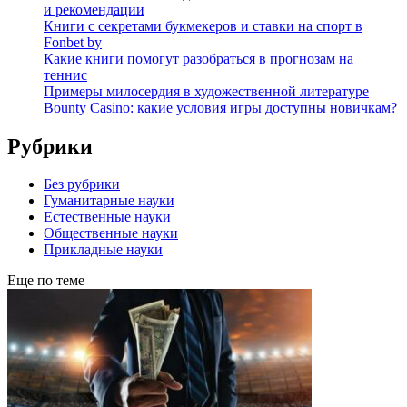
и рекомендации
Книги с секретами букмекеров и ставки на спорт в
Fonbet by
Какие книги помогут разобраться в прогнозам на
теннис
Примеры милосердия в художественной литературе
Bounty Casino: какие условия игры доступны новичкам?
Рубрики
Без рубрики
Гуманитарные науки
Естественные науки
Общественные науки
Прикладные науки
Еще по теме