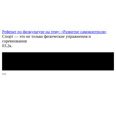
Реферат по физкультуре на тему: «Развитие самоконтроля»
Спорт — это не только физические упражнения и
соревнования
0
3.2к.
По всем вопросам пишите на почту: info@otvetin.ru
© 2026 Все права защищены. Копирование материалов
допускается только с разрешения правообладателя.