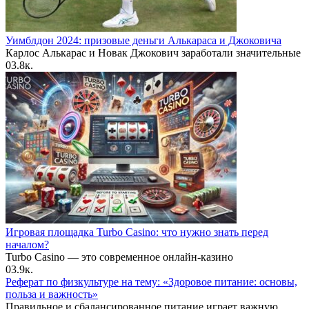
Уимблдон 2024: призовые деньги Алькараса и Джоковича
Карлос Алькарас и Новак Джокович заработали значительные
0
3.8к.
Игровая площадка Turbo Casino: что нужно знать перед
началом?
Turbo Casino — это современное онлайн-казино
0
3.9к.
Реферат по физкультуре на тему: «Здоровое питание: основы,
польза и важность»
Правильное и сбалансированное питание играет важную