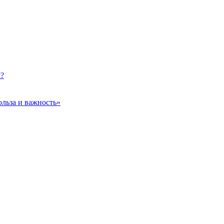
м?
ольза и важность»