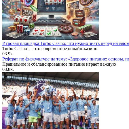
Игровая площадка Turbo Casino: что нужно знать перед начало
Turbo Casino — это современное онлайн-казино
0
3.9к.
Реферат по физкультуре на тему: «Здоровое питание: основы, п
Правильное и сбалансированное питание играет важную
0
3.8к.