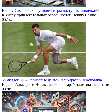
Bounty Casino: какие условия игры доступны новичкам?
К числу привлекательных особенностей Bounty Casino
0
5.1к.
Уимблдон 2024: призовые деньги Алькараса и Джоковича
Карлос Алькарас и Новак Джокович заработали значительные
0
3.8к.