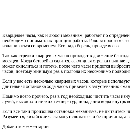
Кварцевые часы, как и любой механизм, работает по определе
необходимо понимать их принцип работы. Говоря простым язык
изнашиваться со временем. Его надо беречь, прежде всего.
Так как стрелки кварцевых часов приходят в движение благодар
месяцев. Когда батарейка садится, секундная стрелка начинает д
может окислиться и потечь, после чего часы придется выбросить
часов, поэтому минимум раз в полгода их необходимо подводит
Если у вас есть несколько кварцевых часов, которые используют
длительная остановка хода часов приведет к загустеванию смаз
Помимо всего прочего, раз в год необходимо чистить часы изн
лучей, высоких и низких температур, попадания воды внутрь к
Если все-таки произошла остановка механизма, не пытайтесь ч
Разумеется, китайские часы могут сломаться и без причины, а
Добавить комментарий