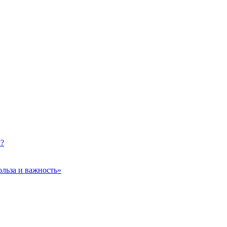
м?
ольза и важность»