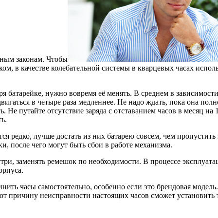
нным законам. Чтобы
ом, в качестве колебательной системы в кварцевых часах испол
я батарейке, нужно вовремя её менять. В среднем в зависимости
вигаться в четыре раза медленнее. Не надо ждать, пока она полно
. Не путайте отсутствие заряда с отставанием часов в месяц на 
ь.
ся редко, лучше достать из них батарею совсем, чем пропустить м
ки, после чего могут быть сбои в работе механизма.
утри, заменять ремешок по необходимости. В процессе эксплуата
орпуса.
инить часы самостоятельно, особенно если это брендовая модел
 вот причину неисправности настоящих часов сможет установить 