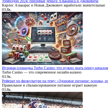
Уимблдон 2024: призовые деньги Алькараса и Джоковича
Карлос Алькарас и Новак Джокович заработали значительные
0
3.8к.
Игровая площадка Turbo Casino: что нужно знать перед начало
Turbo Casino — это современное онлайн-казино
0
3.9к.
Реферат по физкультуре на тему: «Здоровое питание: основы, п
Правильное и сбалансированное питание играет важную
0
3.8к.