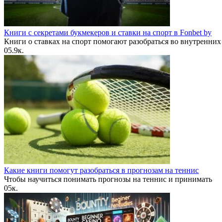
Книги с секретами букмекеров и ставки на спорт в Fonbet by
Книги о ставках на спорт помогают разобраться во внутренних
0
5.9к.
Какие книги помогут разобраться в прогнозам на теннис
Чтобы научиться понимать прогнозы на теннис и принимать
0
5к.