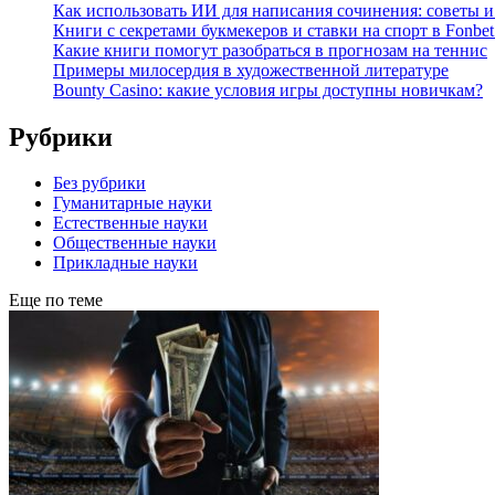
Как использовать ИИ для написания сочинения: советы 
Книги с секретами букмекеров и ставки на спорт в Fonbet
Какие книги помогут разобраться в прогнозам на теннис
Примеры милосердия в художественной литературе
Bounty Casino: какие условия игры доступны новичкам?
Рубрики
Без рубрики
Гуманитарные науки
Естественные науки
Общественные науки
Прикладные науки
Еще по теме