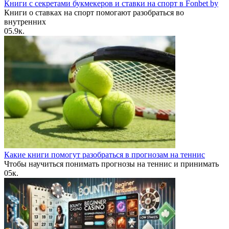
Книги с секретами букмекеров и ставки на спорт в Fonbet by
Книги о ставках на спорт помогают разобраться во
внутренних
0
5.9к.
Какие книги помогут разобраться в прогнозам на теннис
Чтобы научиться понимать прогнозы на теннис и принимать
0
5к.