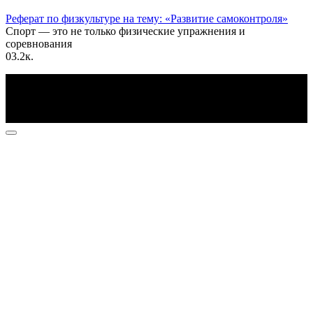
Реферат по физкультуре на тему: «Развитие самоконтроля»
Спорт — это не только физические упражнения и
соревнования
0
3.2к.
По всем вопросам пишите на почту: info@otvetin.ru
© 2026 Все права защищены. Копирование материалов
допускается только с разрешения правообладателя.