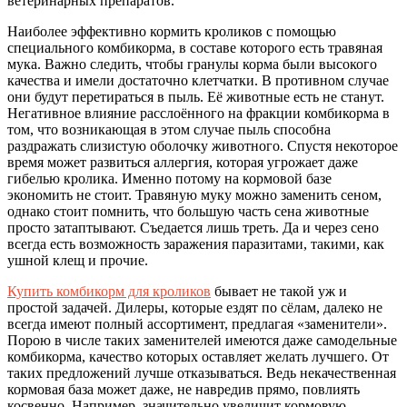
ветеринарных препаратов.
Наиболее эффективно кормить кроликов с помощью
специального комбикорма, в составе которого есть травяная
мука. Важно следить, чтобы гранулы корма были высокого
качества и имели достаточно клетчатки. В противном случае
они будут перетираться в пыль. Её животные есть не станут.
Негативное влияние расслоённого на фракции комбикорма в
том, что возникающая в этом случае пыль способна
раздражать слизистую оболочку животного. Спустя некоторое
время может развиться аллергия, которая угрожает даже
гибелью кролика. Именно потому на кормовой базе
экономить не стоит. Травяную муку можно заменить сеном,
однако стоит помнить, что большую часть сена животные
просто затаптывают. Съедается лишь треть. Да и через сено
всегда есть возможность заражения паразитами, такими, как
ушной клещ и прочие.
Купить комбикорм для кроликов
бывает не такой уж и
простой задачей. Дилеры, которые ездят по сёлам, далеко не
всегда имеют полный ассортимент, предлагая «заменители».
Порою в числе таких заменителей имеются даже самодельные
комбикорма, качество которых оставляет желать лучшего. От
таких предложений лучше отказываться. Ведь некачественная
кормовая база может даже, не навредив прямо, повлиять
косвенно. Например, значительно увеличит кормовую