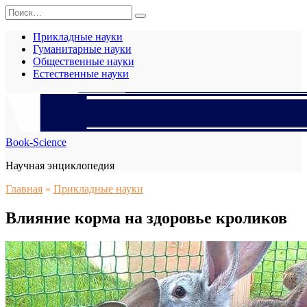
Перейти
Search
к
for:
содержанию
Прикладные науки
Гуманитарные науки
Общественные науки
Естественные науки
Book-Science
Научная энциклопедия
Главная
»
Прикладные науки
Влияние корма на здоровье кроликов