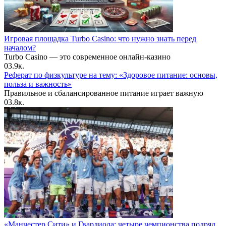
Игровая площадка Turbo Casino: что нужно знать перед
началом?
Turbo Casino — это современное онлайн-казино
0
3.9к.
Реферат по физкультуре на тему: «Здоровое питание: основы,
польза и важность»
Правильное и сбалансированное питание играет важную
0
3.8к.
«Манчестер Сити» и Гвардиола: четыре чемпионства подряд