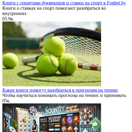
Книги с секретами букмекеров и ставки на спорт в Fonbet by
Книги о ставках на спорт помогают разобраться во
внутренних
0
5.9к.
Какие книги помогут разобраться в прогнозам на теннис
Чтобы научиться понимать прогнозы на теннис и принимать
0
5к.