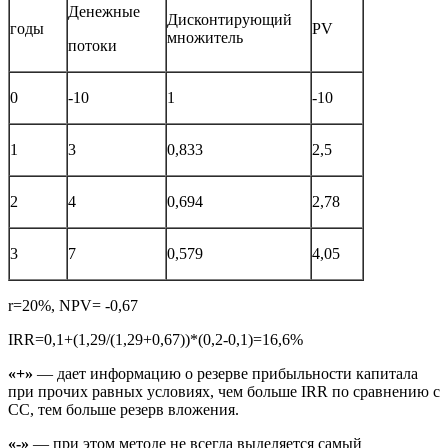
Денежные
Дисконтирующий
годы
PV
множитель
потоки
0
-10
1
-10
1
3
0,833
2,5
2
4
0,694
2,78
3
7
0,579
4,05
r=20%, NPV= -0,67
IRR=0,1+(1,29/(1,29+0,67))*(0,2-0,1)=16,6%
«+»
— дает информацию о резерве прибыльности капитала
при прочих равных условиях, чем больше IRR по сравнению с
СС, тем больше резерв вложения.
«-»
— при этом методе не всегда выделяется самый