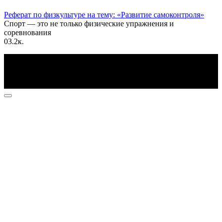
Реферат по физкультуре на тему: «Развитие самоконтроля»
Спорт — это не только физические упражнения и
соревнования
0
3.2к.
По всем вопросам пишите на почту: info@otvetin.ru
© 2026 Все права защищены. Копирование материалов
допускается только с разрешения правообладателя.