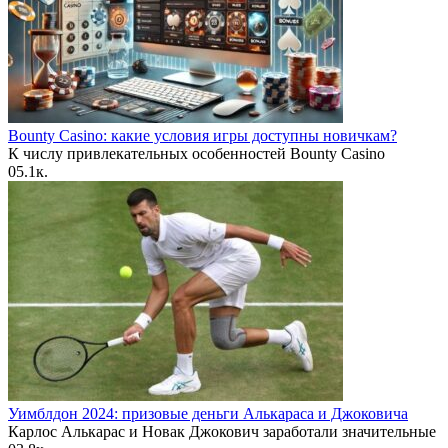
Bounty Casino: какие условия игры доступны новичкам?
К числу привлекательных особенностей Bounty Casino
0
5.1к.
Уимблдон 2024: призовые деньги Алькараса и Джоковича
Карлос Алькарас и Новак Джокович заработали значительные