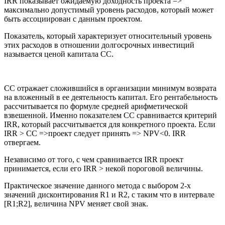
IRR показывает ожидаемую доходность проекта =>
максимально допустимый уровень расходов, который может
быть ассоциирован с данным проектом.
Показатель, который характеризует относительный уровень
этих расходов в отношении долгосрочных инвестиций
называется ценой капитала СС.
СС отражает сложившийся в организации минимум возврата
на вложенный в ее деятельность капитал. Его рентабельность
рассчитывается по формуле средней арифметической
взвешенной. Именно показателем СС сравнивается критерий
IRR, который рассчитывается для конкретного проекта. Если
IRR > CC =>проект следует принять => NPV<0. IRR
отвергаем.
Независимо от того, с чем сравнивается IRR проект
принимается, если его IRR > некой пороговой величины.
Практическое значение данного метода с выбором 2-х
значений дисконтирования R1 и R2, с таким что в интервале
[R1;R2], величина NPV меняет свой знак.